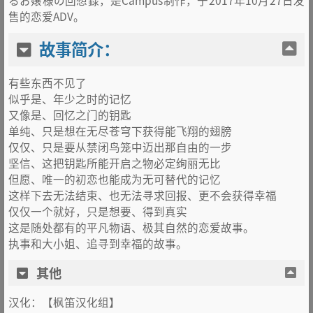
るお嬢様の回想録，是Campus制作，于2017年10月27日发
售的恋爱ADV。
故事简介：
有些东西不见了
似乎是、年少之时的记忆
又像是、回忆之门的钥匙
单纯、只是想在无尽苍穹下获得能飞翔的翅膀
仅仅、只是要从禁闭鸟笼中迈出那自由的一步
坚信、这把钥匙所能开启之物必定绚丽无比
但愿、唯一的初恋也能成为无可替代的记忆
这样下去无法结束、也无法寻求回报、更不会获得幸福
仅仅一个就好，只是想要、得到真实
这是随处都有的平凡物语、极其自然的恋爱故事。
执事和大小姐、追寻到幸福的故事。
其他
汉化：【枫笛汉化组】