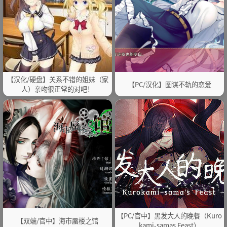
【汉化/硬盘】关系不错的姐妹（家
【PC/汉化】图谋不轨的恋爱
人）亲吻很正常的对吧！
【PC/官中】黑发大人的晚餐（Kuro
【双端/官中】海市蜃楼之馆
kami-samas Feast）