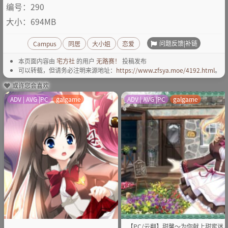
编号：290
大小：694MB
问题反馈|补链
Campus
同居
大小姐
恋爱
本页面内容由
宅方社
的用户
无路赛！
投稿发布
可以转载，但请务必注明来源地址：
https://www.zfsya.moe/4192.html
。
或许您会喜欢
ADV | AVG |PC
galgame
ADV | AVG |PC
galgame
【PC/云翻】甜馨～为你献上甜蜜迷