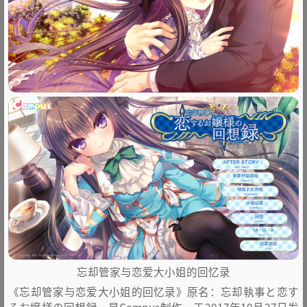
忘却管家与恋爱大小姐的回忆录
《忘却管家与恋爱大小姐的回忆录》原名：忘却執事と恋す