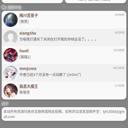
最新评论
梅川苦茶子
3分钟前
[惬意]
xiangshu
6分钟前
为啥我打通关了关闭在打开我的存档全没了。。。。
haoll
19分钟前
[猫猫2]
mmjsnnz
46分钟前
作者已经3个月没有一点动静了 [(ᗒᗣᗕ)՞]
极恶大魔王
1小时前
等等党
关于
本站所有资源均来自互联网或网友投稿，如有异议请发送邮件至：lyfs3088@gm
ail.com