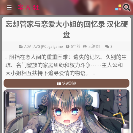
忘却管家与恋爱大小姐的回忆录 汉化硬
盘
ADV | AVG |PC
,
galgame
5年前
无路赛！
3
阻挡在恋人间的重重困难：遗失的记忆、久别的生
疏、名门望族的家庭纠纷和权力斗争……主人公和
大小姐相互扶持下追寻爱情的物语。
快速浏览
1
.
故事简介：
2
.
其他