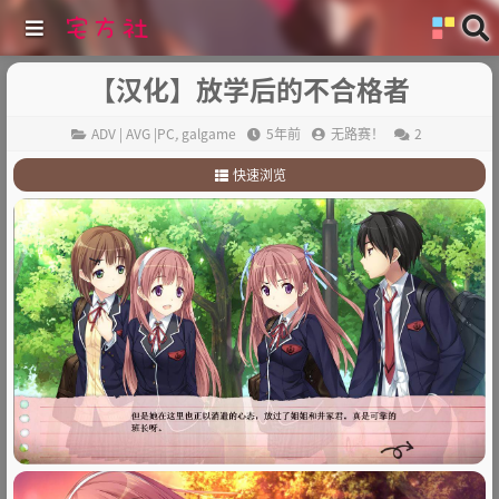
【汉化】放学后的不合格者
ADV | AVG |PC
,
galgame
5年前
无路赛！
2
快速浏览
1
.
故事简介：
2
.
其他