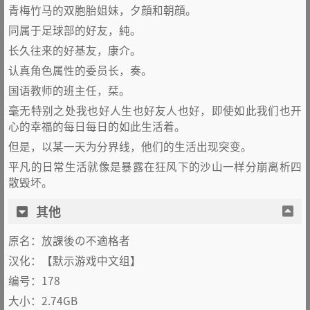
青梅竹马的双胞胎姐妹，夕顔和朝顔。
同属于足球部的好友，純。
长久往来的好基友，康介。
认真角色属性的委员长，奏。
国语教师的班主任，栞。
毫无特别之处我也好人生也好友人也好，即使如此我们也开
心的幸福的每日每日的如此生活着。
但是，以某一天为分界线，他们的生活出现突变。
平凡的日常生活就像是暴露在狂风下的沙山一样分崩离析四
散毁坏。
其他
原名：放課後の不適格者
汉化：【默示游戏中文组】
编号：178
大小：2.74GB