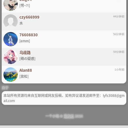
[愕~?!]
czy666999
44分钟前
水
76608830
56分钟前
[emm]
乌歧路
59分钟前
[萌の疑惑]
Alan88
1小时前
[放松]
关于
本站所有资源均来自互联网或网友投稿，如有异议请发送邮件至：lyfs3088@gm
ail.com
一个小站 ©
宅方社
2020