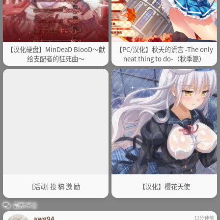
【汉化硬盘】MinDeaD BlooD～献
【PC/汉化】秋天的谎言 -The only
给支配者的狂死曲～
neat thing to do-（秋季篇）
[活动] 投 稿 激 励
【汉化】樱花天使
最新评论
awg94
11分钟前