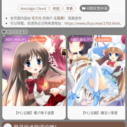
问题反馈|补链
Nostalgic Chord
校园
青春
本页面内容由
宅方社
的用户
无路赛！
投稿发布
可以转载，但请务必注明来源地址：
https://www.zfsya.moe/2705.html
。
或许您会喜欢
ADV | AVG |PC
galgame
ADV | AVG |PC
galgame
【PC/云翻】暧♂昧♀迷雾
【PC/云翻】魔法☆挚爱