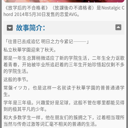
《放学后的不合格者》（放課後の不適格者）是Nostalgic C
hord 2014年5月30日发售的恋爱AVG。
故事简介：
「往昔已去成追忆 明日之力今紧记―――」
私立秋華学園迎来了秋天。
那是一年生总算稍微适应了新的学院生活，二年生全力讴歌
着青春，开始被毕业所追赶着的三年生开始珍惜起仅剩不多
的学院生活。
这般的季节。
常盤イツカ，也是这样一名就读于秋華学園的普普通通学
生。
学年是三年级。兴趣爱好是足球，这般不管在哪里都能见得
到的极其平凡的少年。
和大多数学生一样，他在朋友们的簇拥之下，过着相当理所
当然与传奇过激等词汇毫不相关的普通的生活。