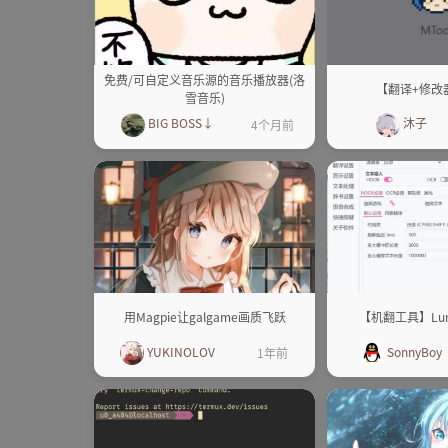
免费/可自定义音乐源的音乐播放器(洛
【翻译+修改器
雪音乐)
BIG BOSS↓
沐子
4个月前
用Magpie让galgame画质飞跃
【机翻工具】LunaT
YUKINOLOV
SonnyBoy
1年前