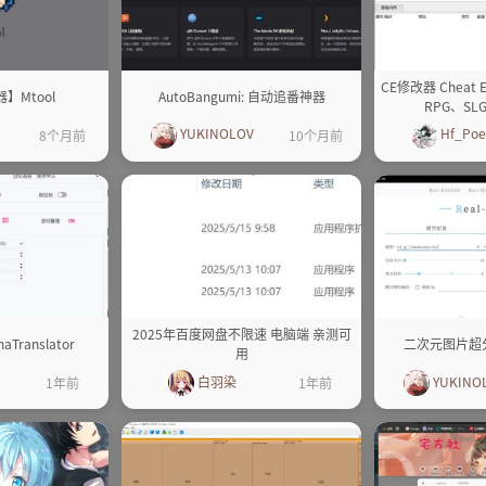
CE修改器 Cheat 
】Mtool
AutoBangumi: 自动追番神器
RPG、S
YUKINOLOV
Hf_Po
8个月前
10个月前
2025年百度网盘不限速 电脑端 亲测可
ranslator
二次元图片超分
用
白羽染
YUKINO
1年前
1年前