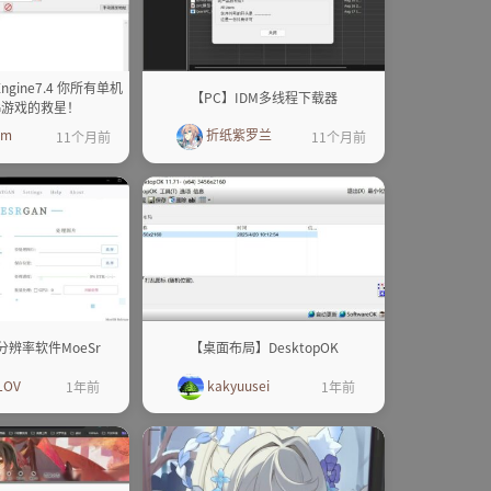
Engine7.4 你所有单机
【PC】IDM多线程下载器
LG游戏的救星！
em
折纸紫罗兰
11个月前
11个月前
辨率软件MoeSr
【桌面布局】DesktopOK
LOV
kakyuusei
1年前
1年前