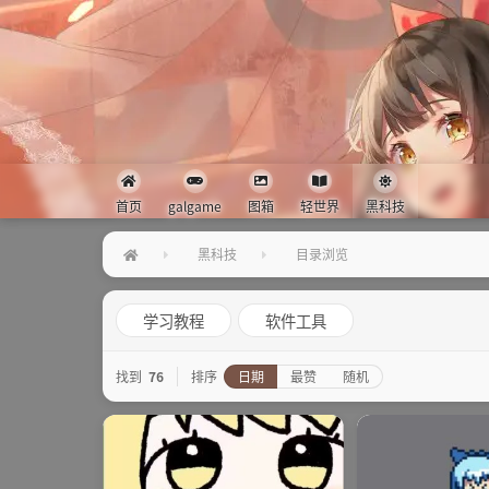
首页
galgame
图箱
轻世界
黑科技
黑科技
目录浏览
学习教程
软件工具
找到
76
排序
日期
最赞
随机