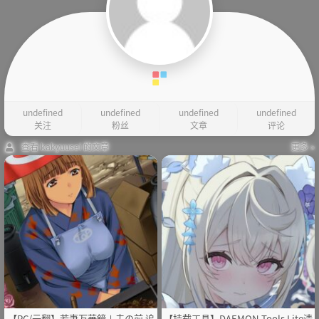
undefined
undefined
undefined
undefined
关注
粉丝
文章
评论
查看 kakyuusei 的文章
更多 »
【PC/云翻】若妻万華鏡＋夫の前 追
【挂载工具】DAEMON Tools Lite清