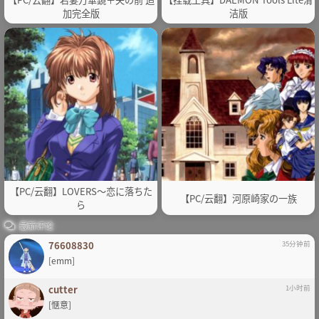
加完全版
洁版
【PC/云翻】LOVERS～恋に落ちた
【PC/云翻】河原崎家の一族
ら
最新评论
76608830
35分钟前
[emm]
cutter
1小时前
[惬意]