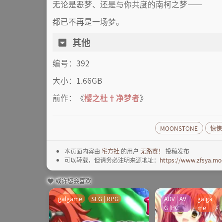
无论是恶梦、还是与你共度的南柯之梦——
都已不再是一场梦。
其他
编号：392
大小：1.66GB
前作：《
樱之杜†净梦者
》
MOONSTONE
惊
本页面内容由
宅方社
的用户
无路赛！
投稿发布
可以转载，但请务必注明来源地址：
https://www.zfsya.mo
或许您会喜欢
galgame
SLG | RPG
ADV | AV
galga
G |PC
me