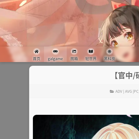
首页
galgame
图箱
轻世界
黑科技
【官中/
ADV | AVG |PC