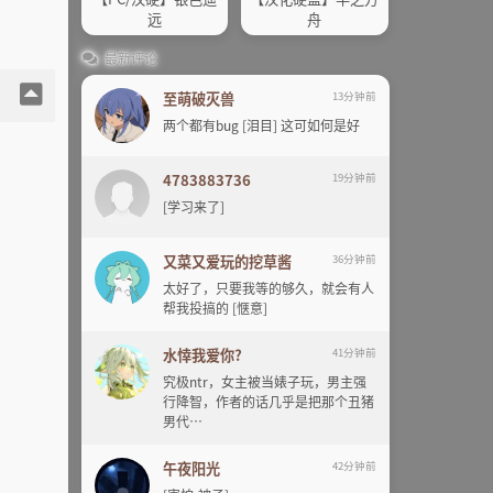
远
舟
最新评论
至萌破灭兽
13分钟前
两个都有bug [泪目] 这可如何是好
4783883736
19分钟前
[学习来了]
又菜又爱玩的挖草酱
36分钟前
太好了，只要我等的够久，就会有人
帮我投搞的 [惬意]
水悻我爱你?
41分钟前
究极ntr，女主被当婊子玩，男主强
行降智，作者的话几乎是把那个丑猪
男代…
午夜阳光
42分钟前