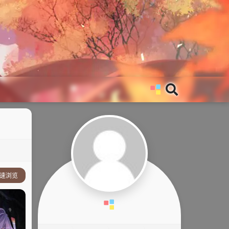
速浏览
事简介：
他