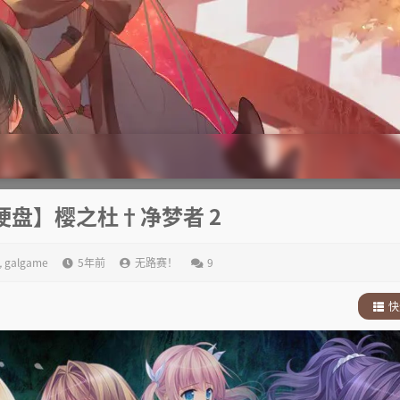
硬盘】樱之杜†净梦者 2
,
galgame
5年前
无路赛！
9
快
1
.
故
2
.
其