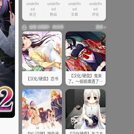
undefin
undefin
undefin
undefin
ed
ed
ed
ed
关注
粉丝
文章
评论
查看 无路赛！ 的文章
更多 »
【汉化/硬盘】鬼来
【汉化/硬盘】恋书
了。～姐姐遭遇了濒
死危机～
【PC/汉硬】银色遥
【汉化硬盘】羊之方