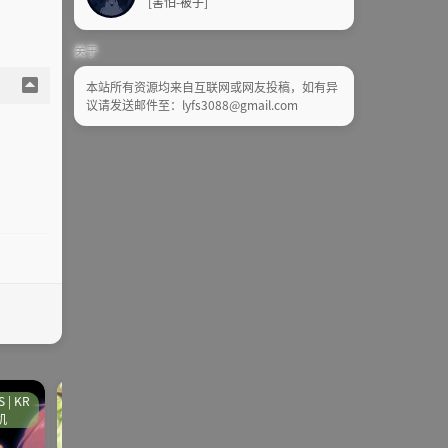
[害怕-被子]
关于
本站所有资源均来自互联网或网友投稿，如有异
议请发送邮件至：lyfs3088@gmail.com
 | KR
其他
ADV | AVG |PC
galgame
机