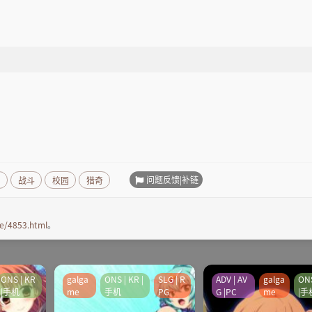
问题反馈|补链
悚
战斗
校园
猎奇
e/4853.html
。
ONS | KR
galga
ONS | KR |
SLG | R
ADV | AV
galga
ONS
|手机
me
手机
PG
G |PC
me
|手