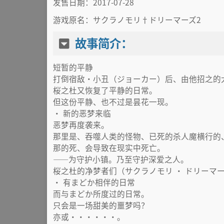
发售日期：2017-07-28
游戏原名：サクラノモリ†ドリーマーズ2
故事简介：
短暂的平静
打倒宿敌·小丑（ジョーカー）后、由他招之的
桜之杜又恢复了平静的日常。
但这份平静、也不过是昙花一现。
· 新的恶梦来临
恶梦再度袭来。
那里是、吞噬人类的怪物、已死的杀人魔横行的
那的死、会导致在现实中死亡。
——为守护小镇。乃至守护深爱之人。
桜之杜的净梦者们（サクラノモリ ・ ドリーマ
· 有まどか相伴的日常
而与まどか所度过的日常。
只会是一场甜美的噩梦吗？
亦或······。