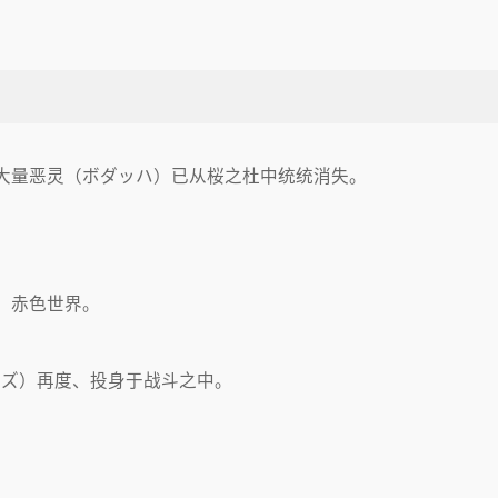
大量恶灵（ボダッハ）已从桜之杜中统统消失。
、赤色世界。
ーズ）再度、投身于战斗之中。