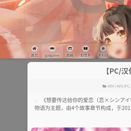
首页
galgame
图箱
轻世界
黑科技
【PC/
ADV | AVG |PC
《想要传达给你的爱恋（恋×シンアイ彼女
物语为主题，由4个故事章节构成，于201