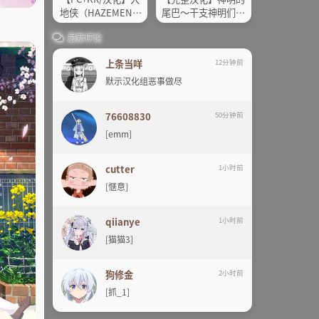
地侠（HAZEMEN T
尾巴～干支神明们的
HE LOCAL HEAO）
报恩～附全CG存档
最新评论
上条当咩
12分钟前
默示汉化组恶事做尽
76608830
50分钟前
[emm]
cutter
1小时前
[惬意]
qiianye
1小时前
[猫猫3]
狗修金
2小时前
[抓_1]