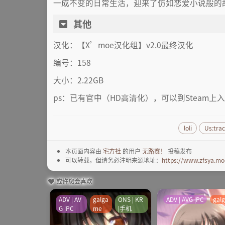
一成不变的日常生活，迎来了仿如恋爱小说般的
其他
汉化：【X’moe汉化组】v2.0最终汉化
编号：158
大小：2.22GB
ps：已有官中（HD高清化），可以到Steam上
loli
Us:tra
本页面内容由
宅方社
的用户
无路赛！
投稿发布
可以转载，但请务必注明来源地址：
https://www.zfsya.mo
或许您会喜欢
ADV | AV
galga
ONS | KR
ADV | AVG |PC
gal
G |PC
me
|手机