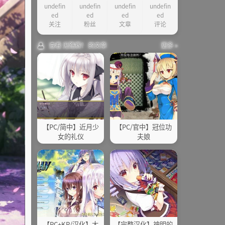
undefin
undefin
undefin
undefin
其他
ed
ed
ed
ed
关注
粉丝
文章
评论
查看 无路赛！ 的文章
更多 »
【PC/简中】近月少
【PC/官中】冠位功
女的礼仪
夫娘
【PC+KR/汉化】大
【完整汉化】神明的