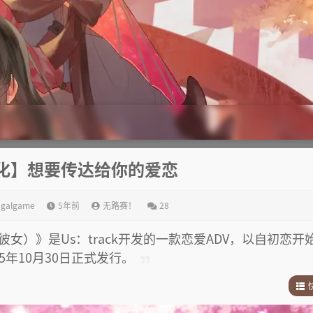
汉化】想要传达给你的爱恋
,
galgame
5年前
无路赛！
28
）》是Us：track开发的一款恋爱ADV，以自初恋开
5年10月30日正式发行。
1
.