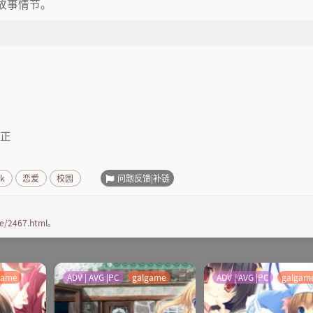
故事情节。
入正
问题反馈|补链
ck
恋爱
校园
e/2467.html
。
game
ADV | AVG |PC
galgame
ADV | AVG |PC
galgam