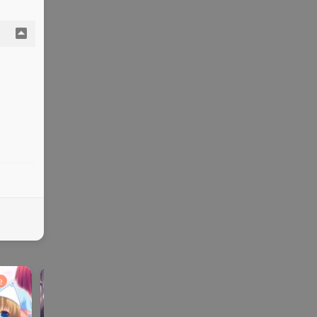
e
ADV | AVG |PC
galgame
galga
ONS | KR |
SLG |
me
手机
PG