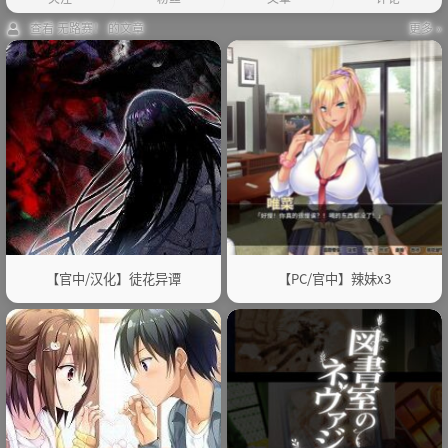
查看 无路赛！ 的文章
更多 »
【官中/汉化】徒花异谭
【PC/官中】辣妹x3