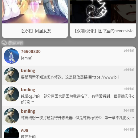
【汉化】同居女友
【双端/汉化】图书室的neversista
最新评论
76608830
1小时前
[emm]
bmling
2小时前
要是萌新不知道怎么修改，这是修改器链接https://www.bili…
bmling
2小时前
纯爱cg少的一部分原因也是因为我速推了，有些没看到，但是确实牛c
g特别…
bmling
2小时前
纯爱线想一次打通就得开修改器...但是纯爱cg很少...第一章不乱把女…
A08
4小时前
颜艺社的