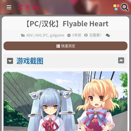
【PC/汉化】Flyable Heart
ADV | AVG |PC
,
galgame
5年前
无路赛！
快速浏览
1
.
游戏截图
游戏截图
2
.
游戏简介
3
.
其他