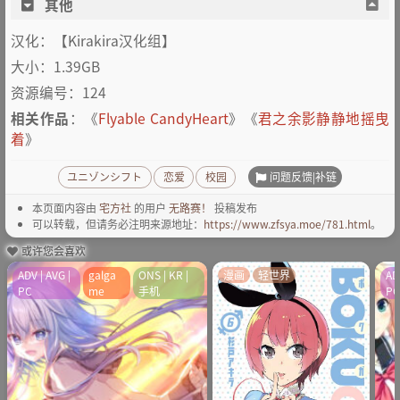
其他
汉化：【Kirakira汉化组】
大小：1.39GB
资源编号：124
相关作品
：《
Flyable CandyHeart
》《
君之余影静静地摇曳
着
》
问题反馈|补链
ユニゾンシフト
恋爱
校园
本页面内容由
宅方社
的用户
无路赛！
投稿发布
可以转载，但请务必注明来源地址：
https://www.zfsya.moe/781.html
。
或许您会喜欢
ADV | AVG |
galga
ONS | KR |
漫画
轻世界
AD
PC
me
手机
P