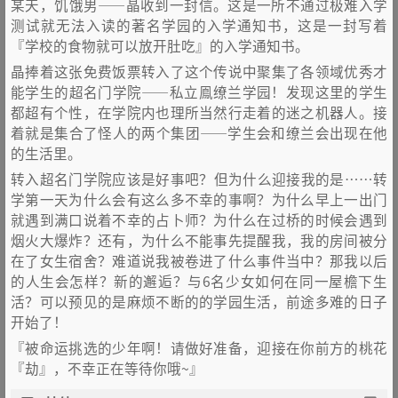
某天，饥饿男——晶收到一封信。这是一所不通过极难入学
测试就无法入读的著名学园的入学通知书，这是一封写着
『学校的食物就可以放开肚吃』的入学通知书。
晶捧着这张免费饭票转入了这个传说中聚集了各领域优秀才
能学生的超名门学院——私立鳯缭兰学园！发现这里的学生
都超有个性，在学院内也理所当然行走着的迷之机器人。接
着就是集合了怪人的两个集团——学生会和缭兰会出现在他
的生活里。
转入超名门学院应该是好事吧？但为什么迎接我的是……转
学第一天为什么会有这么多不幸的事啊？为什么早上一出门
就遇到满口说着不幸的占卜师？为什么在过桥的时候会遇到
烟火大爆炸？还有，为什么不能事先提醒我，我的房间被分
在了女生宿舍？难道说我被卷进了什么事件当中？那我以后
的人生会怎样？新的邂逅？与6名少女如何在同一屋檐下生
活？可以预见的是麻烦不断的的学园生活，前途多难的日子
开始了！
『被命运挑选的少年啊！请做好准备，迎接在你前方的桃花
『劫』，不幸正在等待你哦~』