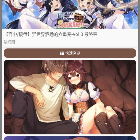
【官中/硬盘】异世界酒场的六重奏-Vol.3 最终章
最终回！
快速浏览
1
.
故事简介：
2
.
其他