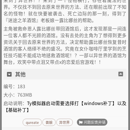
来到了异世界！？来到了一个怪物横行，存在着魔法的世
界。不仅找不到回去原来世界的方法、还在眼前出现了不知
名的怪物！就在快要被袭击、死亡边际的那一刻，得到了
『迷途之羊酒馆』老板娘ー露比娜丝的帮助。
主角被救命恩人露比娜丝带回酒馆后，这才发现那是一间连
一位客人都不光顾的酒馆。没有去处的主角为了想得到更多
资讯关于回去原来世界的方法，决定帮助露比娜丝恢复昔时
酒馆的客人络绎不绝的盛况。究竟在女仆咖啡厅里学到的烹
饪技巧能不能成功地拯救酒馆呢！？一部以异世界的酒馆为
舞台，欢笑中带点泪又带点x的恋爱后宫游戏！！
其他
编号：183
大小：763MB
启动说明：
Ty模拟器启动需要选择打【windows补丁】以及
【基础补丁】
问题反馈|补链
qureate
兽娘
异世界