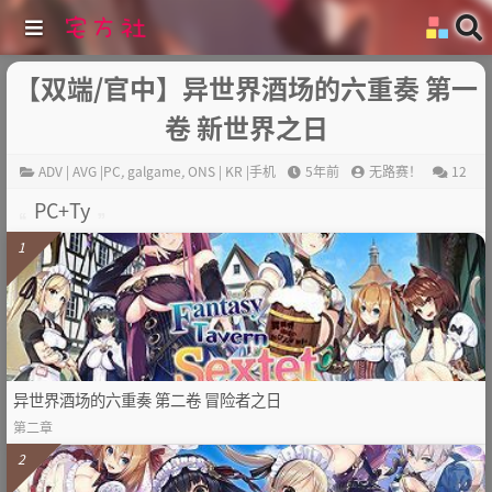
【双端/官中】异世界酒场的六重奏 第一
卷 新世界之日
ADV | AVG |PC
,
galgame
,
ONS | KR |手机
5年前
无路赛！
12
PC+Ty
1
异世界酒场的六重奏 第二卷 冒险者之日
第二章
2