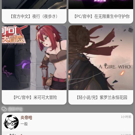
【官方中文】夜行（夜歩き）
【PC/官中】在无限重生中守护你
【PC/官中】米可可大冒险
【轻小说/完】紫罗兰永恒花园
最新评论
炎帝哈
1小时前
一般