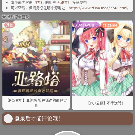
本页面内容由
宅方社
的用户
无路赛！
投稿发布
可以转载，但请务必注明来源地址：
https://www.zfsya.moe/2748.html
。
或许您会喜欢
其他
ADV | AVG |PC
galgame
【PC/官中】亚路塔 狐狸狐途的面包冒
【PC/云翻】不幸逆转！
险
登录后才能评论哦！