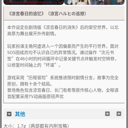
《凉宫春日的追忆》（涼宮ハルヒの追想）
本作设定在剧场版《凉宫春日的消失》后的架空世界，以北
高祭为舞台展开外传剧情。
玩家扮演主角阿虚进入一个因偏差而产生的平行世界，面对
SOS团成员均不认识自己的异常情况。通过操作“次元书
签”在48小时的时间循环中记录关键节点并触发时空转移，
以修复时间轴上的“坏道”。
游戏采用“历程冒险”系统推进限时剧情分支，故事为完全
原创，拥有十余个结局。
登场角色包含凉宫春日、长门有希等原作核心人物，全程语
音配置采用TV动画版原班声优
其他
大小：1.7g（两部都有内附攻略）