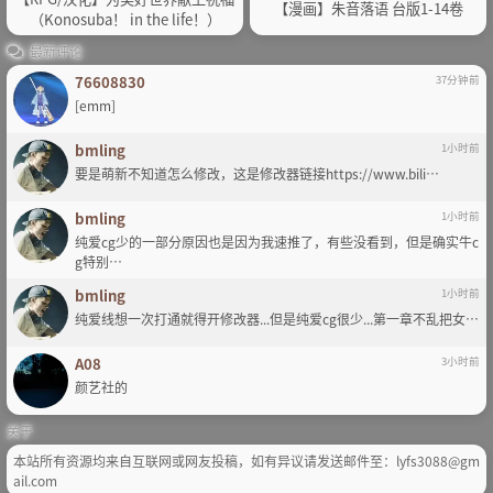
【漫画】朱音落语 台版1-14卷
（Konosuba！ in the life！）
最新评论
76608830
37分钟前
[emm]
bmling
1小时前
要是萌新不知道怎么修改，这是修改器链接https://www.bili…
bmling
1小时前
纯爱cg少的一部分原因也是因为我速推了，有些没看到，但是确实牛c
g特别…
bmling
1小时前
纯爱线想一次打通就得开修改器...但是纯爱cg很少...第一章不乱把女…
A08
3小时前
颜艺社的
关于
本站所有资源均来自互联网或网友投稿，如有异议请发送邮件至：lyfs3088@gm
ail.com