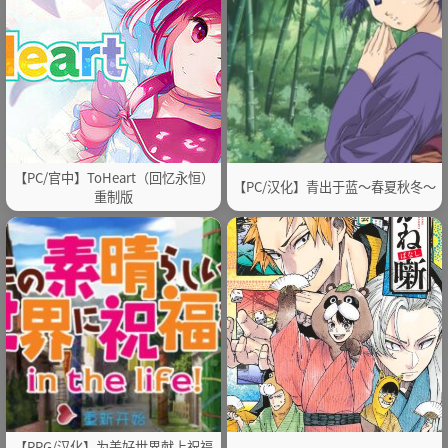
【PC/官中】ToHeart（回忆永恒）
【PC/汉化】青出于蓝～春夏秋冬～
重制版
【RPG/汉化】为美好世界献上祝福