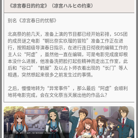
《凉宫春日的约定》（凉宫ハルヒの约束）
别名《凉宫春日的忧郁》
北高祭的前几天，准备上演的节目都已经开始彩排，SOS团
的成员谜之电影“朝比奈实玖瑠的冒险”准备工作正在进
行，按照超级导演春日指示，在进行连日彻夜的编辑工作的
主人公“阿虚”，虽然他一直在编辑，可是电影完成度却根
本没什么进展，他准备洗把脸打起些精神而走出工作室，此
后和“谷口”“鹤屋”及以占卜师衣着出现的“长门”等人
相遇，突然想起来很多之前发生过的事情。
之后，慢慢地转为“异常事件”，那么最后“阿虚”会顺利
地将电影完成，会在文化祭当天展出他的作品么？