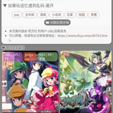
如果玩追忆遇到乱码-展开
psp
全年龄
喜剧
小说改
恋爱
校园
青春
问题反馈|补链
本页面内容由
宅方社
的用户
cbhj
投稿发布
可以转载，但请务必注明来源地址：
https://www.zfsya.moe/84783.htm
l
。
或许您会喜欢
ADV | AVG |
galga
ONS | KR |
其他
PC
me
手机