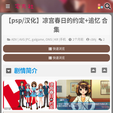
【psp/汉化】凉宫春日的约定+追忆 合
集
ADV | AVG |PC
,
galgame
,
ONS | KR |手机
2个月前
cbhj
2
快速浏览
1
.
剧情简介
快速浏览
2
.
其他
1
.
剧情简介
剧情简介
2
.
其他