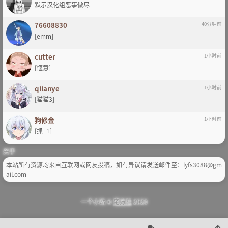
默示汉化组恶事做尽
76608830
40分钟前
[emm]
cutter
1小时前
[惬意]
qiianye
1小时前
[猫猫3]
狗修金
1小时前
[抓_1]
关于
本站所有资源均来自互联网或网友投稿，如有异议请发送邮件至：lyfs3088@gm
ail.com
一个小站 ©
宅方社
2020