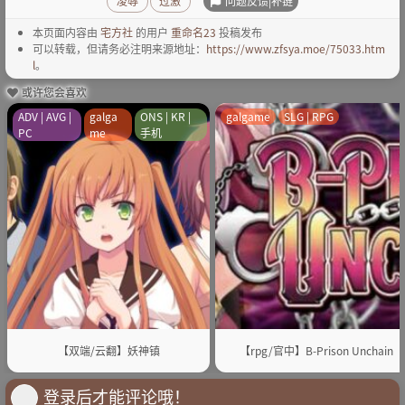
问题反馈|补链
凌辱
过激
本页面内容由
宅方社
的用户
重命名23
投稿发布
可以转载，但请务必注明来源地址：
https://www.zfsya.moe/75033.htm
l
。
或许您会喜欢
ADV | AVG |
galga
ONS | KR |
galgame
SLG | RPG
PC
me
手机
【双端/云翻】妖神镇
【rpg/官中】B-Prison Unchain
登录后才能评论哦！