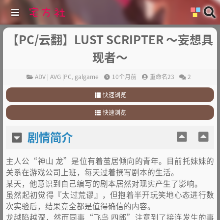
【PC/云翻】LUST SCRIPTER ～妄想具
现者～
ADV | AVG |PC
,
galgame
10个月前
重命名23
2
快速浏览
1
.
剧情简介
快速浏览
2
.
其他
1
.
剧情简介
剧情简介
2
.
其他
主人公“神山 龙”是位有着茧居倾向的青年。目前托妹妹的
关系在游戏公司上班，每天过着撰写剧本的生活。
某天，他意识到自己编写的剧本居然对现实产生了影响。
虽然起初觉得『太过荒谬』，但抱着半开玩笑地心态进行数
次实验后，结果竟全都是值得确信的内容。
龙越陷越深，然而同事“飞鸟 四郎”注意到了接连发生的事