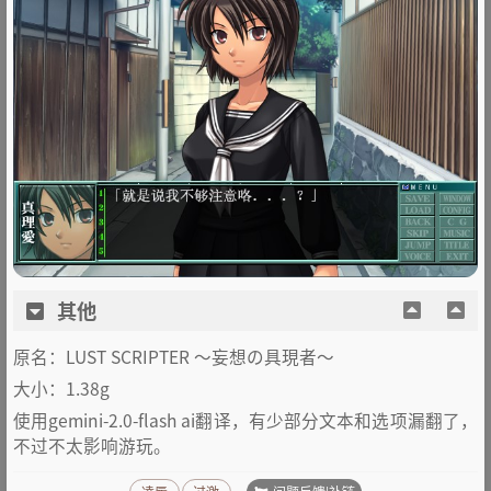
其他
原名：LUST SCRIPTER ～妄想の具現者～
大小：1.38g
使用gemini-2.0-flash ai翻译，有少部分文本和选项漏翻了，
不过不太影响游玩。