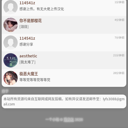
114541z
1分钟前
感谢上传。有无大佬上传汉化
你不是那樱花
4分钟前
[泪目]
114541z
7分钟前
感谢分享
aesthetic
21分钟前
[我太难了]
极恶大魔王
28分钟前
等等党等等党等等党
关于
本站所有资源均来自互联网或网友投稿，如有异议请发送邮件至：lyfs3088@gm
ail.com
一个小站 ©
宅方社
2020