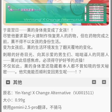
于是翌日……薰的身体竟变成了女孩！！
尽管他要求葛叶火速制作恢复男人的药物，但在药物完成之
前，薰不得不以女孩的身份生活。
变为女孩后，薰的生活环境发生了翻天覆地的变化。
刺眼的好奇目光、向其示爱的男生们、咄咄逼人的同居人
——薰对此倍感焦虑，必须得守护好爷的贞操！
不仅如此，薰的身体里还隐藏着本人都不曾知晓的惊天秘
密……。他究竟能否顺利变回男生呢……！？
其他
原名：Yin-Yang! X Change Alternative（VJ001511）
大小：0.99g
使用gemini-2.5-pro翻译，不骑马