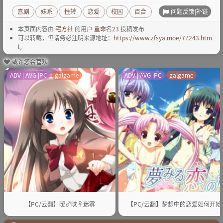
问题反馈|补链
喜剧
妹系
性转
恋爱
校园
百合
本页面内容由
宅方社
的用户
重命名23
投稿发布
可以转载，但请务必注明来源地址：
https://www.zfsya.moe/77243.htm
l
。
或许您会喜欢
ADV | AVG |PC
galgame
ADV | AVG |PC
galgame
【PC/云翻】暧♂昧♀迷雾
【PC/云翻】梦想中的恋爱如何开始