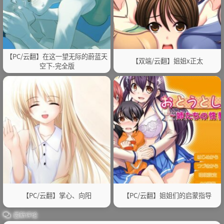
【PC/云翻】在这一望无际的蔚蓝天
【双端/云翻】姐姐x正太
空下-完全版
【PC/云翻】掌心、向阳
【PC/云翻】姐姐们的启蒙指导
最新评论