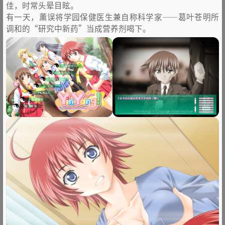
佳，时常头晕目眩。
有一天，薰误将学园保健医生兼自称科学家——葛叶苍明所
调和的“研究中新药”当成营养剂喝下。