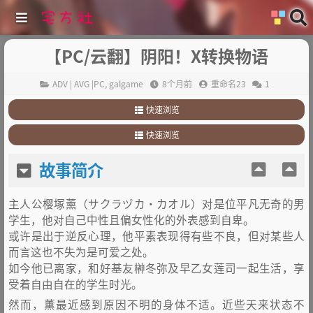
【PC/云翻】阴阳！X转换物语
ADV | AVG |PC
,
galgame
8个月前
重命名23
1
快速浏览
1
.
故事简介
快速浏览
2
.
其他
1
.
故事简介
故事简介
2
.
其他
主人公樱塚薰（サクラヅカ・カオル）对是位平凡无奇的男
学生，他对自己中性且偏女性化的外表感到自卑。
或许是出于逆反心理，他平素表现得有些不良，但对某些人
而言这也不失为是可爱之处。
如今他已离家，和好基友榊冬弥及早乙女莲司一起生活，享
受着自由自在的学生时光。
然而，薰最近感到原因不明的身体不适。近些天来状态不