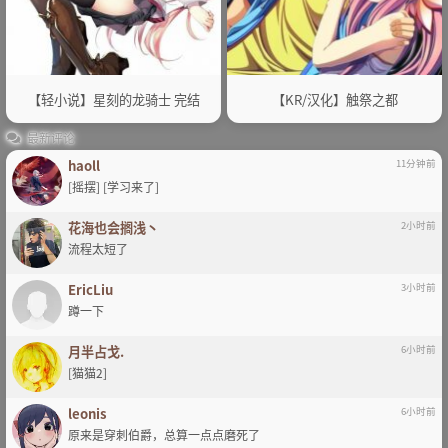
【轻小说】星刻的龙骑士 完结
【KR/汉化】触祭之都
最新评论
haoll
11分钟前
[摇摆] [学习来了]
花海也会搁浅丶
2小时前
流程太短了
EricLiu
3小时前
蹲一下
月半占戈.
6小时前
[猫猫2]
leonis
6小时前
原来是穿刺伯爵，总算一点点磨死了