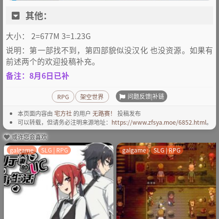
其他：
大小： 2=677M 3=1.23G
说明：第一部找不到，第四部貌似没汉化 也没资源。如果有
前述两个的欢迎投稿补充。
备注：8月6日已补
问题反馈|补链
RPG
架空世界
本页面内容由
宅方社
的用户
无路赛！
投稿发布
可以转载，但请务必注明来源地址：
https://www.zfsya.moe/6852.html
。
或许您会喜欢
galgame
SLG | RPG
galgame
SLG | RPG