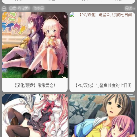
查看 无路赛！ 的文章
更多 »
【汉化/硬盘】啾啾爱恋！
【PC/汉化】与鲨鱼共度的七日间