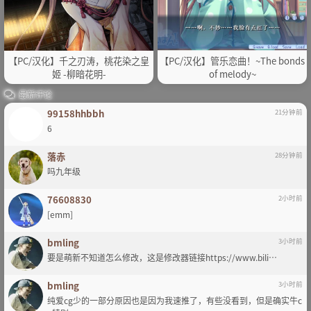
【PC/汉化】千之刃涛，桃花染之皇
【PC/汉化】管乐恋曲！~The bonds
姬 -柳暗花明-
of melody~
最新评论
99158hhbbh
21分钟前
6
落赤
28分钟前
吗九年级
76608830
2小时前
[emm]
bmling
3小时前
要是萌新不知道怎么修改，这是修改器链接https://www.bili…
bmling
3小时前
纯爱cg少的一部分原因也是因为我速推了，有些没看到，但是确实牛c