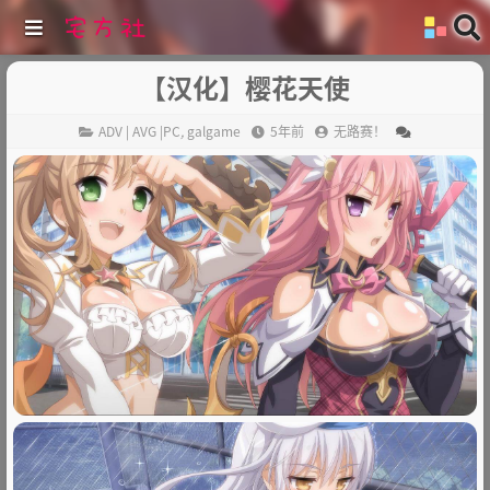
【汉化】樱花天使
ADV | AVG |PC
,
galgame
5年前
无路赛！