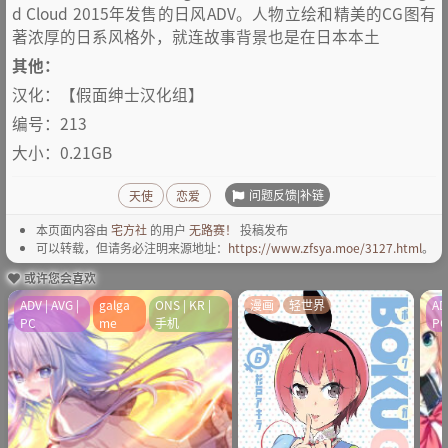
d Cloud 2015年发售的日风ADV。人物立绘和精美的CG图有
著浓厚的日系风格外，就连故事背景也是在日本本土
其他：
汉化：【假面绅士汉化组】
编号：213
大小：0.21GB
问题反馈|补链
天使
恋爱
本页面内容由
宅方社
的用户
无路赛！
投稿发布
可以转载，但请务必注明来源地址：
https://www.zfsya.moe/3127.html
。
或许您会喜欢
ADV | AVG |
galga
ONS | KR |
漫画
轻世界
AD
PC
me
手机
P