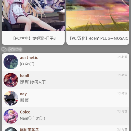
【PC/官中】龙姬混~日子3
【PC/汉化】eden* PLUS＋MOSAIC
最新评论
aesthetic
1小时前
[(ᗒᗣᗕ)՞]
haoll
1小时前
[泪目] [学习来了]
oay
1小时前
[睡觉]
Coicc
2小时前
Man(○｀ 3′○)！
梅川苦茶子
2小时前