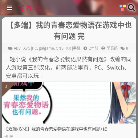
【多端】我的青春恋爱物语在游戏中也
有问题 完
ADV | AVG |PC
,
galgame
,
ONS | KR |手机
2年前
举丧鸽
8
轻小说《我的青春恋爱物语果然有问题》改编的同
人游戏第三部汉化，前两部站里有，PC、Switch、
安卓都可以玩
1
【双端/汉化】我的青春恋爱物语在游戏中也有问题+续
>相关