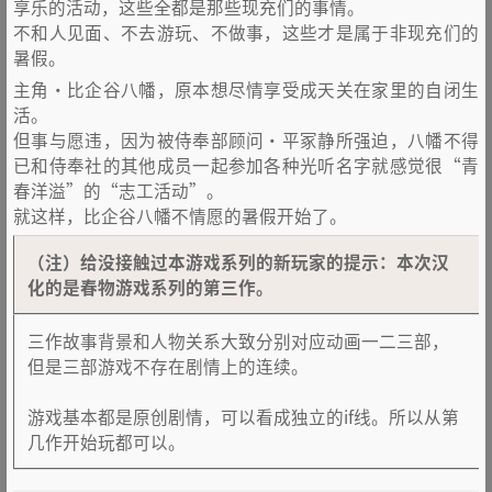
享乐的活动，这些全都是那些现充们的事情。
不和人见面、不去游玩、不做事，这些才是属于非现充们的
暑假。
主角・比企谷八幡，原本想尽情享受成天关在家里的自闭生
活。
但事与愿违，因为被侍奉部顾问・平冢静所强迫，八幡不得
已和侍奉社的其他成员一起参加各种光听名字就感觉很“青
春洋溢”的“志工活动”。
就这样，比企谷八幡不情愿的暑假开始了。
（注）给没接触过本游戏系列的新玩家的提示：本次汉
化的是春物游戏系列的第三作。
三作故事背景和人物关系大致分别对应动画一二三部，
但是三部游戏不存在剧情上的连续。
游戏基本都是原创剧情，可以看成独立的if线。所以从第
几作开始玩都可以。