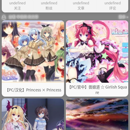
undefined
undefined
undefined
undefined
关注
粉丝
文章
评论
查看 举丧鸽 的文章
更多 »
【PC/官中】兽娘道 ☆ Girlish Squa
【PC/汉化】Princess × Princess
re