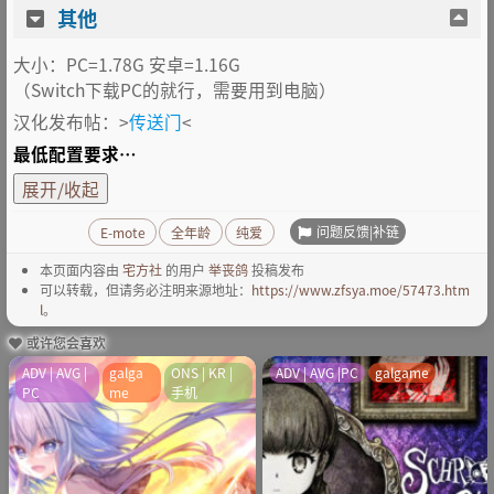
其他
大小：PC=1.78G 安卓=1.16G
（Switch下载PC的就行，需要用到电脑）
汉化发布帖：>
传送门
<
最低配置要求…
展开/收起
问题反馈|补链
E-mote
全年龄
纯爱
本页面内容由
宅方社
的用户
举丧鸽
投稿发布
可以转载，但请务必注明来源地址：
https://www.zfsya.moe/57473.htm
l
。
或许您会喜欢
ADV | AVG |
galga
ONS | KR |
ADV | AVG |PC
galgame
PC
me
手机