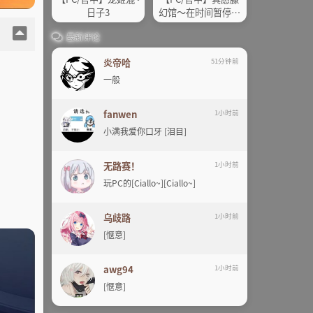
日子3
幻馆〜在时间暂停的
洋馆里追寻明天的羔
最新评论
羊们
炎帝哈
51分钟前
。
一般
fanwen
1小时前
小满我爱你口牙 [泪目]
无路赛！
1小时前
玩PC的[Ciallo~][Ciallo~]
乌歧路
1小时前
[惬意]
awg94
1小时前
[惬意]