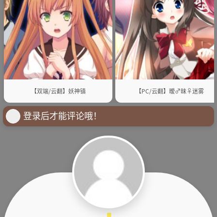
【双端/云翻】妖神镇
【PC/云翻】暧♂昧♀迷雾
登录后才能评论哦！