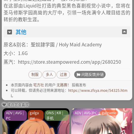
在这部由Liquid社打造的典型黑色喜剧视觉小说中，您将在
圣马修斯学园高耸的大厅中，引领一场充满令人瞠目结舌的
转折的教职生涯。
其他
原名&别名：聖奴隷学園 / Holy Maid Academy
大小：1.6G
蒸汽：https://store.steampowered.com/app/2680250
问题反馈|补链
制服
多人
过激
本页面内容由
宅方社
的用户
无路赛！
投稿发布
可以转载，但请务必注明来源地址：
https://www.zfsya.moe/54325.htm
l
。
或许您会喜欢
ADV | AVG |
galga
ONS | KR |
ADV | AVG |PC
galgame
PC
me
手机