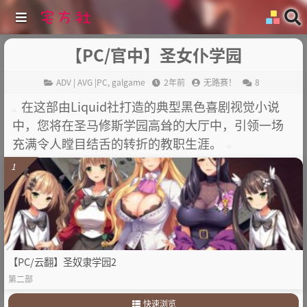
【PC/官中】圣女仆学园
ADV | AVG |PC
,
galgame
2年前
无路赛！
8
在这部由Liquid社打造的典型黑色喜剧视觉小说
中，您将在圣马修斯学园高耸的大厅中，引领一场
充满令人瞠目结舌的转折的教职生涯。
1
【PC/云翻】圣奴隶学园2
第二部
快速浏览