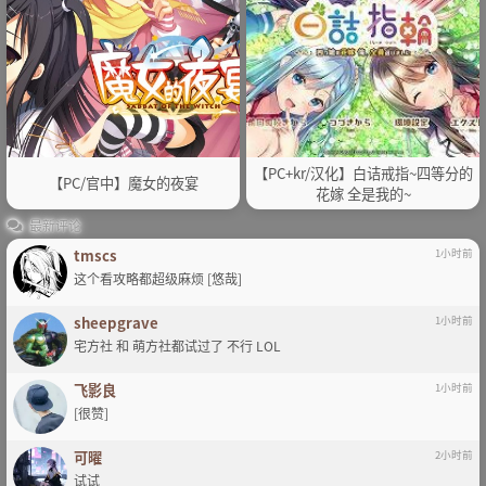
【PC+kr/汉化】白诘戒指~四等分的
【PC/官中】魔女的夜宴
花嫁 全是我的~
最新评论
tmscs
1小时前
这个看攻略都超级麻烦 [悠哉]
sheepgrave
1小时前
宅方社 和 萌方社都试过了 不行 LOL
飞影良
1小时前
[很赞]
可曜
2小时前
试试