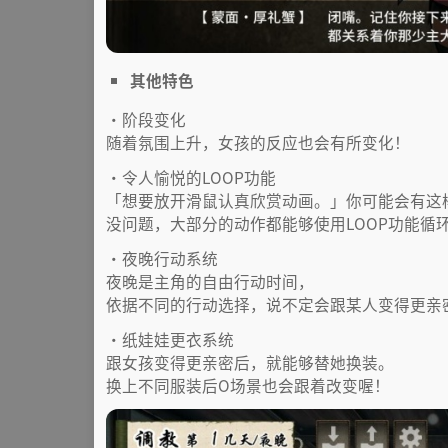
其他特色
・阶段变化
随着氛围上升，女孩的反应也会有所变化！
・令人愉悦的LOOP功能
「想要放开滑鼠认真欣赏动画。」你可能会有这
没问题，大部分的动作都能够使用LOOP功能循
・夜晚行动系统
夜晚是主角的自由行动时间，
依据不同的行动选择，说不定会跟某人变得更亲
・纸娃娃更衣系统
跟女孩变得更亲密后，就能够替她换装。
换上不同服装后O场景也会跟着改变喔！