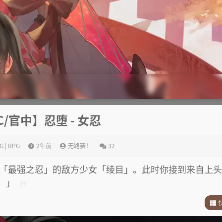
C/官中】忍堕 - 女忍
G | RPG
2年前
无路赛！
32
「最强之忍」的敌方少女「绫目」。此时你接到来自上头
！」
1
.