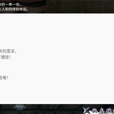
样的需求，
环播放！
密喔！