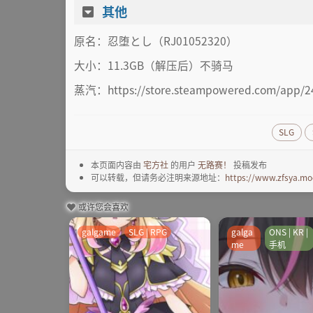
其他
原名：忍堕とし（RJ01052320）
大小：11.3GB（解压后）不骑马
蒸汽：https://store.steampowered.com/app/2
SLG
本页面内容由
宅方社
的用户
无路赛！
投稿发布
可以转载，但请务必注明来源地址：
https://www.zfsya.mo
或许您会喜欢
galgame
SLG | RPG
galga
ONS | KR |
me
手机