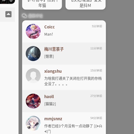
年猫
是抖Ｍ
最新评论
Coicc
5分钟前
Man！
梅川苦茶子
11分钟前
[惬意]
xiangshu
15分钟前
为啥我打通关了关闭在打开我的存档
全没了。。。。
haoll
27分钟前
[猫猫2]
mmjsnnz
54分钟前
作者已经3个月没有一点动静了 [(ᗒᗣ
ᗕ)՞]