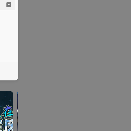
galga
ONS | KR |
SLG | R
galgame
SLG | RPG
me
手机
PG