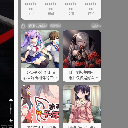
undefin
undefin
undefin
undefin
其他
ed
ed
ed
ed
关注
粉丝
文章
评论
查看 无路赛！ 的文章
更多 »
【PC+KR/汉化】青
【自收集/美图/壁
春×好奇相伴的三角
纸】仅仅是好看
恋爱
（一）
【PC/官中】捡到千
【汉化/硬盘】爱女