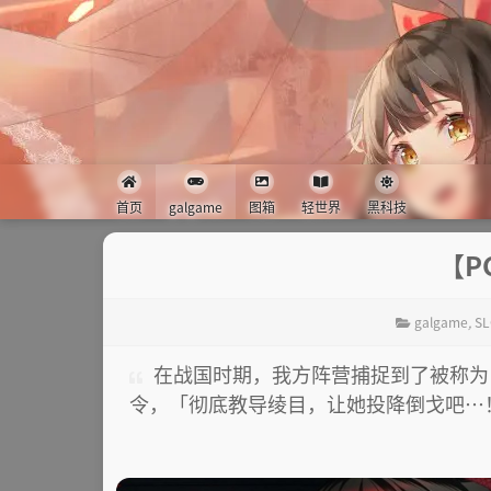
首页
galgame
图箱
轻世界
黑科技
【P
galgame
,
SL
在战国时期，我方阵营捕捉到了被称为
令，「彻底教导绫目，让她投降倒戈吧…