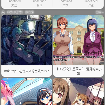
undefined
undefined
undefined
undefined
关注
粉丝
文章
评论
查看 无路赛！ 的文章
更多 »
【PC/汉化】堕落人生~清秀的大小
mikutap—初音未来的音效music
姐