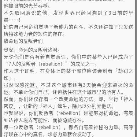
他被眼前的光芒吞噬。
不久取回意识的他，发现世界已经回溯到了3日前的早
晨……！
确信自己因危机觉醒了新能力的直斗，不久还得知了只发送
给特殊能力者的短信的存在。
致命运的反叛者们
贵安，命运的反叛者诸君。
无论你们是否有着自觉意识，你们中的某些人已经成为了
“7人的反叛者（rebellion）”的成员之一。
作为这个证明，在身体上的某个部位应该会刻着「劫罚之
印」。
虽然深感抱歉，不过这个城市还有3天便会迎来毁灭的命
运。不单止你们自己，还包括住在这个城市里的所有人。
然而，你们还仅存着一个改变命运的方法。即，举行「神人
密议」，让新的「神人」诞生，除此以外别无他法。
也就是说，你们反叛者（rebellion）是能够对抗命运，有着
到达神人境界可能性、而被隐藏存在。
每一位反叛者（rebellion），都各自有着神秘的力量。高呼
浮现在心中的真名，想必力量就会发动了。