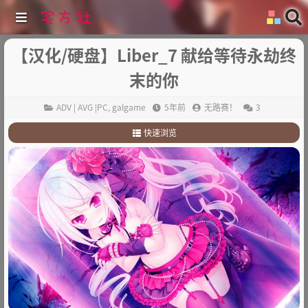
【汉化/硬盘】Liber_7 献给等待永劫终
末的你
ADV | AVG |PC
,
galgame
5年前
无路赛！
3
快速浏览
1
.
故事简介：
2
.
其他