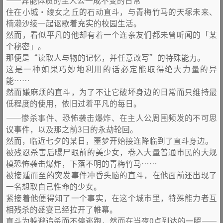
——异能体质的主人公一成不变的日常
住在小城・绫女之丘的石动直斗，与青梅竹马的天塚未来、
楠濑沙绫一起讴歌着充实的校园生活。
然而，看似平凡的他却有着一个连亲友们都未曾听闻的「某
个秘密」。
那便是“读取人与物的记忆，并任意改写”的特殊能力。
这是一种如果巧妙地利用的话必定能取得绝大力量的异
能……
然而嫌麻烦的直斗，为了不让它破坏身边的日常而只维持最
低程度的使用，依旧过着平凡的每日。
——惨杀事件、恐怖袭击爆炸、在主人公周围频发的不可思
议事件，以及那之前3日的永劫轮回。
然而，临近七夕的某日，噩梦开始接连降临到了直斗身边。
被残忍杀害后曝尸眼前的美少女，卷入大量普通市民的大规
模恐怖袭击爆炸，下落不明的青梅竹马……
被接踵而至的突发事件冲昏头脑的直斗，在他面前还出现了
一名想取自己性命的少女。
紧接着他便得知了一个事实，在这个城市里，特殊能力者互
相残杀的盛宴已经拉开了帷幕。
直斗为躲避追杀而不停逃跑，然而在当夜0点到达的一瞬——