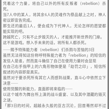
凭着这个力量，将自己以外的所有反叛者（rebellion）杀
死。
当7人中的某人，将其余6人的灵魂作为祭品献上之时，神人
密议即宣告完成。
那生还的最后1人，便会成为下代神人，无论怎样的愿望都
能实现的吧。
跨越死亡，只有不止步毁灭的人，才能推开新世界的门扉。
这不是游戏。想入手未来的话，将所有人都杀死。
——赐予特殊能力者（rebellion）们杀戮与苦恼的3日
虽然无法得知这份称呼特殊能力者为「rebellion」的短信的
发信人是谁，然而直斗确信了自己在使用力量时会显现
在自己右手指甲上的六角形物体便是「劫罚之印」，短信所
叙述的内容即是真实。
虽然对于要杀死所有其它人而感到战栗，直斗心中依然立下
决意——
使用觉醒的新能力，直面即将来临的——
以这个城市为舞台所上演的战斗盛宴、以及其中潜藏的毁灭
之谜。
「那3日的时间，超越永久般的亘古沉沦，回首蓦然却不过