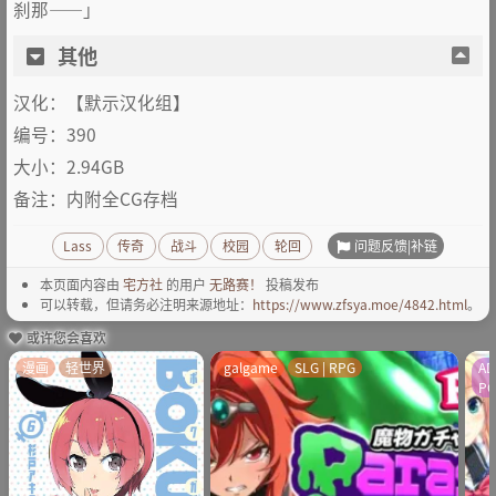
刹那——」
其他
汉化：【默示汉化组】
编号：390
大小：2.94GB
备注：内附全CG存档
问题反馈|补链
Lass
传奇
战斗
校园
轮回
本页面内容由
宅方社
的用户
无路赛！
投稿发布
可以转载，但请务必注明来源地址：
https://www.zfsya.moe/4842.html
。
或许您会喜欢
漫画
轻世界
galgame
SLG | RPG
AD
P