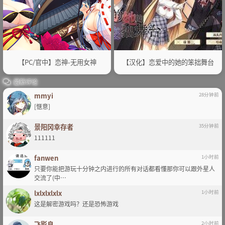
【PC/官中】恋神-无用女神
【汉化】恋爱中的她的笨拙舞台
最新评论
mmyi
28分钟前
[惬意]
景阳冈幸存者
35分钟前
111111
fanwen
1小时前
只要你能把游玩十分钟之内进行的所有对话都看懂那你可以跟外星人
交流了(中…
lxlxlxlxlx
1小时前
这是解密游戏吗？还是恐怖游戏
飞影良
2小时前