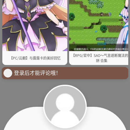
【RPG/官中】SAO～气息遮断魔法的
【PC/云翻】与露露卡的美好回忆
阱 合集
登录后才能评论哦！