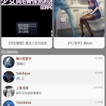
【汉化硬盘】魔法少女与迷宮
【PC/官中】魅App
最新评论
梅川苦茶子
8分钟前
[猫猫2]
YukiAqua
8分钟前
[抓_1]
上条当咩
23分钟前
默示汉化组恶事做尽
76608830
1小时前