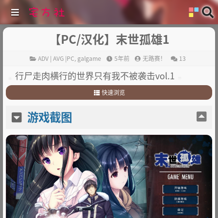
【PC/汉化】末世孤雄1
ADV | AVG |PC
,
galgame
5年前
无路赛！
13
行尸走肉横行的世界只有我不被袭击vol.1
快速浏览
1
.
游戏截图
游戏截图
2
.
游戏简介
3
.
其他