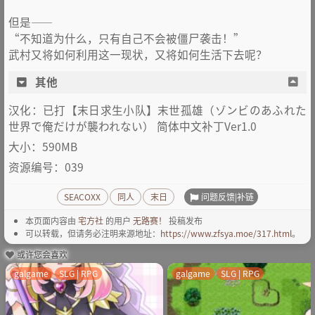
但是——
“不知道为什么，只有自己不会被僵尸袭击！”
武村又将如何利用这一现状，又将如何生活下去呢？
其他
汉化：已打【末日求生小队】末世孤雄（ゾンビのあふれた
世界で俺だけが襲われない） 简体中文补丁Ver1.0
大小：590MB
资源编号：039
问题反馈|补链
SEACOXX
同人
末日
本页面内容由
宅方社
的用户
无路赛！
投稿发布
可以转载，但请务必注明来源地址：
https://www.zfsya.moe/317.html
。
或许您会喜欢
galgame
SLG | RPG
galgame
SLG | RPG