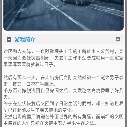
游戏简介
讨厌和人交际，一直默默埋头工作的工薪族主人公武村，某
一天因为会社突然倒闭，失去了工作干劲变成宅男一直宅家
里浑浑噩噩将就着过日子。
然后有那么一天，在走出房门之际突然就被一个谜之男子袭
击，被其一口咬在手腕上。
千方百计挣脱逃回自己房间之后，突发谜之高烧昏睡了好几
天。
终于在症状恢复后又回到了日常生活的武村，却不知道世界
早已在此前发生了翻天覆地的变化。
突然出现的僵尸蹒跚在外面世界的所有角落，而崩坏的文明
中幸存的人们只能在夹缝中努力寻求生存之法。