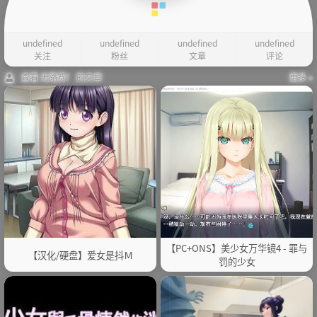
undefined
undefined
undefined
undefined
关注
粉丝
文章
评论
查看 无路赛！ 的文章
更多 »
【PC+ONS】美少女万华镜4 - 罪与
【汉化/硬盘】爱女是抖Ｍ
罚的少女