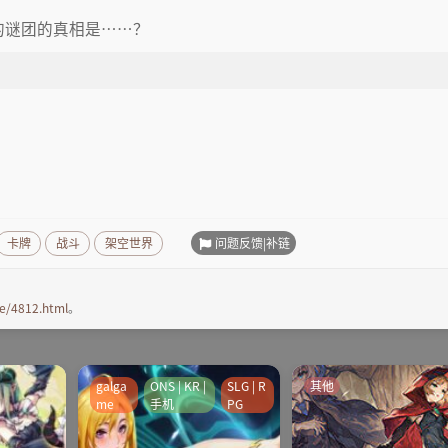
園的谜团的真相是……？
问题反馈|补链
卡牌
战斗
架空世界
e/4812.html
。
galga
ONS | KR |
SLG | R
其他
me
手机
PG