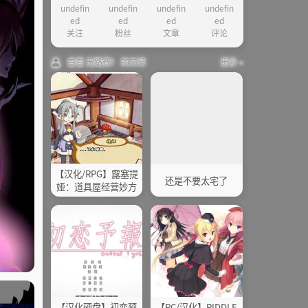
undefin
undefin
undefin
undefin
ed
ed
ed
ed
关注
粉丝
文章
评论
查看 无路赛！ 的文章
更多 »
【汉化/RPG】露塞提
还是不要太宅了
娅：道具屋经营妙方
【汉化硬盘】初恋预
【PC/汉化】RIDDLE