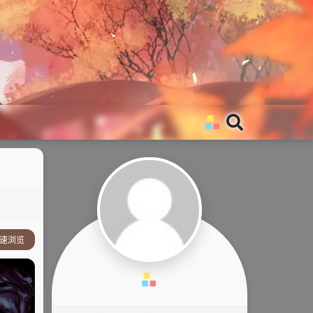
速浏览
事简介：
他