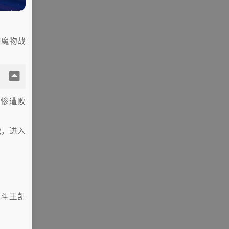
和魔物战
中惨遭败
战，进入
决斗王凯