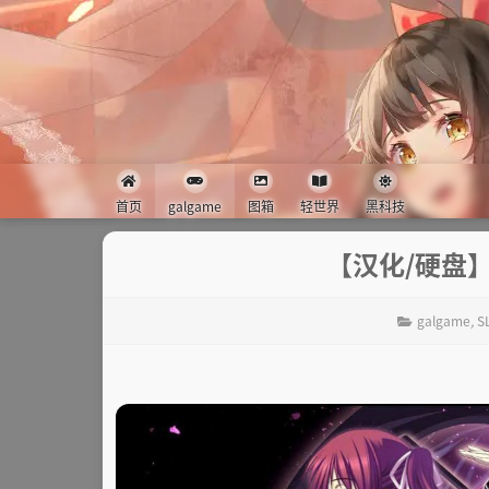
首页
galgame
图箱
轻世界
黑科技
【汉化/硬盘
galgame
,
S