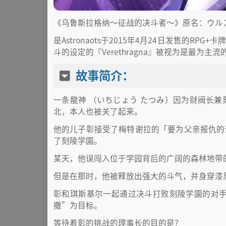
《乌鲁斯拉格纳～征战的决斗者～》原名：ウル
是Astronaots于2015年4月24日发售的
斗的设定的『Verethragna』被视为是最为主
故事简介：
一条龍神 （いちじょう たつみ）因为财阀长
北，本人也被关了起来。
他的儿子彰接受了梅特谢拉的「要为父亲报仇的
了刻陵学園。
某天，他误闯入位于学园背后的广阔的森林地带
但是在那时，他被释放出强大的斗气，并身穿漆
彰和琪斯基尔一起通过决斗打败刻陵学園的对手，以
撒”为目标。
等待着彰的挑战的理事长的目的是？