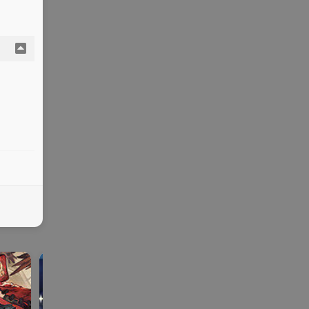
galga
ONS | KR |
SLG | R
galgame
SLG | RPG
me
手机
PG