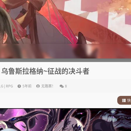
】乌鲁斯拉格纳~征战的决斗者
LG | RPG
5年前
无路赛！
8
快
1
.
故
2
.
其