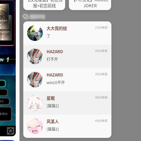
报+初恋前线
JOKER
最新评论
大大我的娃
17分钟前
了
HAZARD
25分钟前
打不开
HAZARD
25分钟前
win10不开
星眠
40分钟前
[猫猫2]
风某人
43分钟前
[猫猫2]