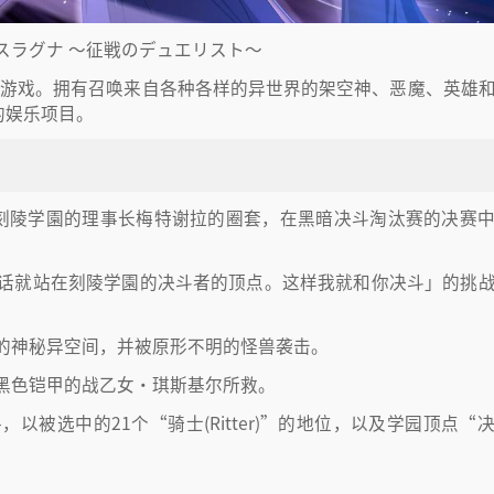
スラグナ ～征戦のデュエリスト～
RPG+卡牌游戏。拥有召唤来自各种各样的异世界的架空神、恶魔、英雄
流的娱乐项目。
兼刻陵学園的理事长梅特谢拉的圈套，在黑暗决斗淘汰赛的决赛
话就站在刻陵学園的决斗者的顶点。这样我就和你决斗」的挑
的神秘异空间，并被原形不明的怪兽袭击。
黑色铠甲的战乙女・琪斯基尔所救。
被选中的21个“骑士(Ritter)”的地位，以及学园顶点“