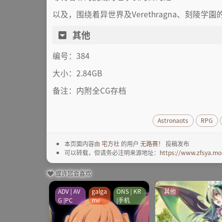
以及，围绕着异世界及Verethragna、刻陵学
其他
编号：384
大小：2.84GB
备注：内附全CG存档
Astronaots
RPG
本页面内容由
宅方社
的用户
无路赛！
投稿发布
可以转载，但请务必注明来源地址：
https://www.zfsya.mo
或许您会喜欢
ADV | AV
galga
ONS | KR
其他
G |PC
me
|手机