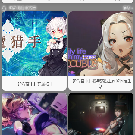
查看 陆凌 的文章
更多 »
【PC/官中】我与魅魔上司的同居生
【PC/官中】梦魔猎手
活