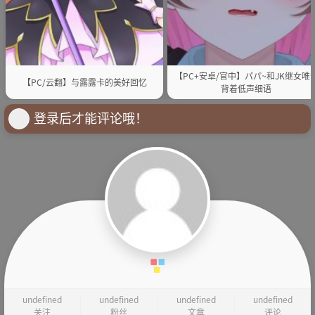
【PC+安卓/官中】パパ~和JK继女唯
【PC/云翻】与露露卡的美好回忆
背着低声细语
登录后才能评论哦！
undefined
undefined
undefined
undefined
关注
粉丝
文章
评论