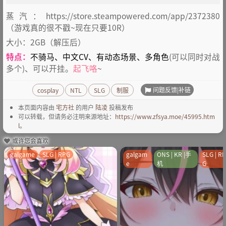
蒸汽：https://store.steampowered.com/app/2372380
（游戏真的很不戳~现在只要10R）
大小：2GB（解压后）
特点：
不骑马、中文CV、有动态场景、多角色
(可以同时对战
多个)、可以开挂。
起飞咯
~
问题反馈|补链
cosplay
NTL
SLG
制服
本页面内容由
宅方社
的用户
陆凌
投稿发布
可以转载，但请务必注明来源地址：
https://www.zfsya.moe/45995.htm
l
。
或许您会喜欢
galgame
SLG | RPG
galgam
ONS | KR |手
SLG | R
e
机
G