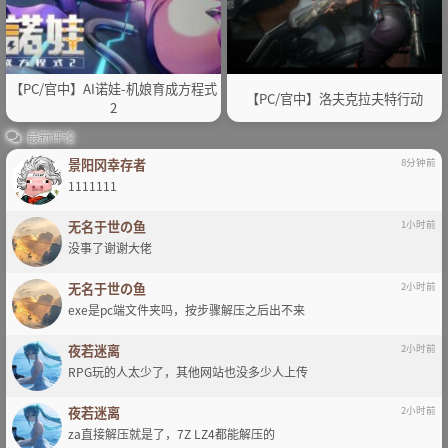
【PC/官中】AI诺娃-机娘育成方程式
【PC/官中】洛夫克拉夫特行动
2
最新评论
景阳冈幸存者
8分钟前
1111111
无名于世の鱼
1小时前
没事了谢谢大佬
无名于世の鱼
2小时前
exe是pc端文件夹吗，按步骤解压之后出不来
夜若迷离
2小时前
RPG玩的人太少了，其他网站也没多少人上传
夜若迷离
2小时前
za直接解压就是了，7Z LZ4都能解压的