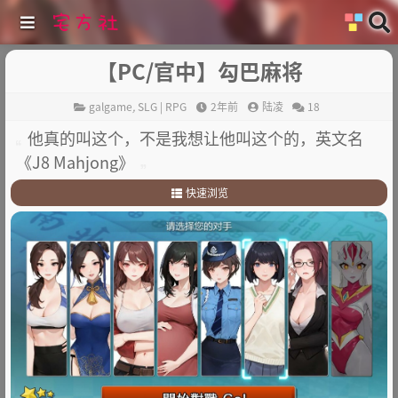
【PC/官中】勾巴麻将
galgame
,
SLG | RPG
2年前
陆凌
18
他真的叫这个，不是我想让他叫这个的，英文名
《J8 Mahjong》
快速浏览
1
.
游戏简介
2
.
其他