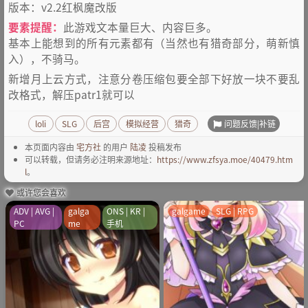
版本：v2.2红枫魔改版
要素提醒：
此游戏文本量巨大、内容巨多。
基本上能想到的所有元素都有（当然也有猎奇部分，萌新慎
入），不骑马。
新增月上云方式，注意分卷压缩包要全部下好放一块不要乱
改格式，解压patr1就可以
问题反馈|补链
loli
SLG
后宫
模拟经营
猎奇
本页面内容由
宅方社
的用户
陆凌
投稿发布
可以转载，但请务必注明来源地址：
https://www.zfsya.moe/40479.htm
l
。
或许您会喜欢
ADV | AVG |
galga
ONS | KR |
galgame
SLG | RPG
PC
me
手机