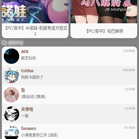
【PC/官中】AI诺娃-机娘育成方程式
【PC/官中】勾巴麻将
2
最新评论
A08
15分钟前
颜艺社的
tshhw
56分钟前
同样卡厕所了
坠
1小时前
[做运动] [飘逸]
炎帝哈
3小时前
一般
fanwen
4小时前
小满我爱你口牙 [泪目]