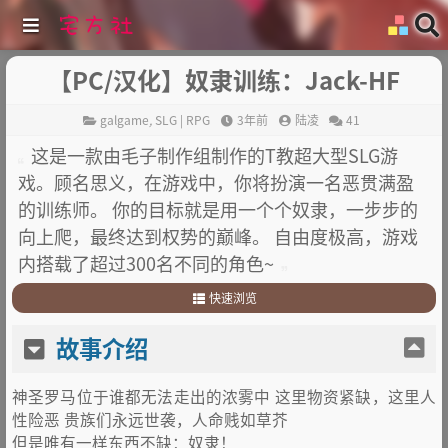
【PC/汉化】奴隶训练：Jack-HF
galgame
,
SLG | RPG
3年前
陆凌
41
这是一款由毛子制作组制作的T教超大型SLG游
戏。顾名思义，在游戏中，你将扮演一名恶贯满盈
的训练师。 你的目标就是用一个个奴隶，一步步的
向上爬，最终达到权势的巅峰。 自由度极高，游戏
内搭载了超过300名不同的角色~
快速浏览
1
.
故事介绍
故事介绍
2
.
游戏截图
3
.
其他
神圣罗马位于谁都无法走出的浓雾中 这里物资紧缺，这里人
性险恶 贵族们永远世袭，人命贱如草芥
但是唯有一样东西不缺：奴隶！