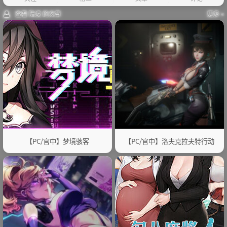
查看 陆凌 的文章
更多 »
【PC/官中】梦境骇客
【PC/官中】洛夫克拉夫特行动