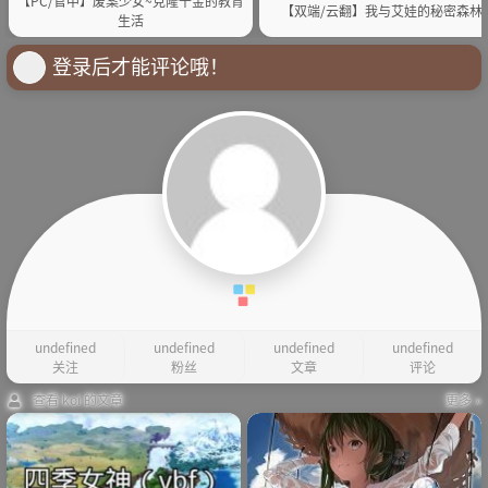
【PC/官中】废案少⼥~克隆千⾦的教育
【双端/云翻】我与艾娃的秘密森林
⽣活
登录后才能评论哦！
undefined
undefined
undefined
undefined
关注
粉丝
文章
评论
查看 koi 的文章
更多 »