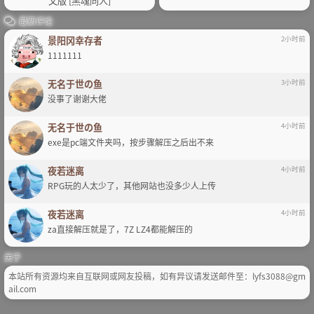
文版 [黑魂同人]
最新评论
景阳冈幸存者
2小时前
1111111
无名于世の鱼
3小时前
没事了谢谢大佬
无名于世の鱼
4小时前
exe是pc端文件夹吗，按步骤解压之后出不来
夜若迷离
4小时前
RPG玩的人太少了，其他网站也没多少人上传
夜若迷离
4小时前
za直接解压就是了，7Z LZ4都能解压的
关于
本站所有资源均来自互联网或网友投稿，如有异议请发送邮件至：lyfs3088@gm
ail.com