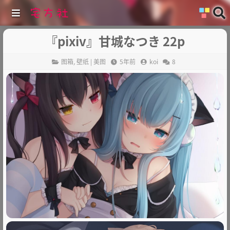
『pixiv』甘城なつき 22p
图箱
,
壁纸 | 美图
5年前
koi
8