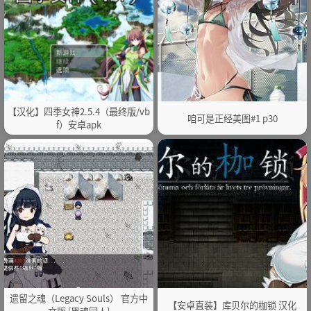
【汉化】四季女神2.5.4（最终版/vb
咱可是正经美图#1 p30
f）安卓apk
遗留之魂（Legacy Souls） 官方中
【安卓直装】库贝尔的枷锁 汉化