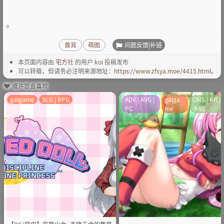
。
问题反馈|补链
兽耳
萌图
本页面内容由
宅方社
的用户
koi
投稿发布
可以转载，但请务必注明来源地址：
https://www.zfsya.moe/4415.html
。
或许您会喜欢
galgame
SLG | RPG
ADV | AVG |
galga
ONS | KR |
PC
me
手机