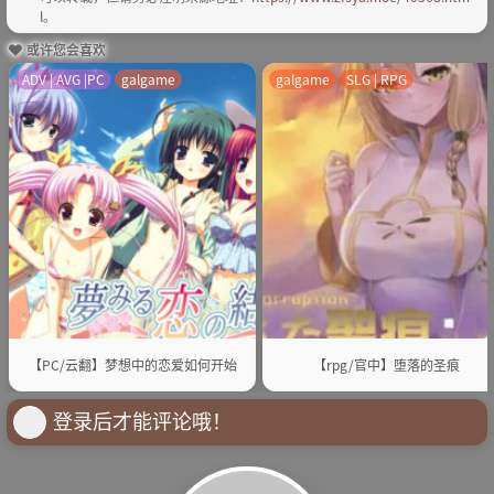
l
。
或许您会喜欢
ADV | AVG |PC
galgame
galgame
SLG | RPG
【PC/云翻】梦想中的恋爱如何开始
【rpg/官中】堕落的圣痕
登录后才能评论哦！