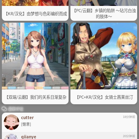
【PC/云翻】乡镇的陷阱 ～玷污白浊
【KR/汉化】由梦想与色彩编织而成
的肢体～
【双端/云翻】我们的关系日渐复杂
【PC+KR/汉化】女骑士茜莱丝汀
最新评论
cutter
18分钟前
[惬意]
qiianye
20分钟前