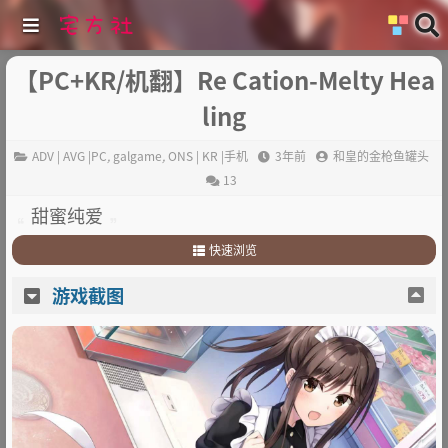
【PC+KR/机翻】Re Cation-Melty Hea
ling
ADV | AVG |PC
,
galgame
,
ONS | KR |手机
3年前
和皇的金枪鱼罐头
13
甜蜜纯爱
快速浏览
1
.
游戏截图
游戏截图
2
.
游戏介绍
3
.
其他