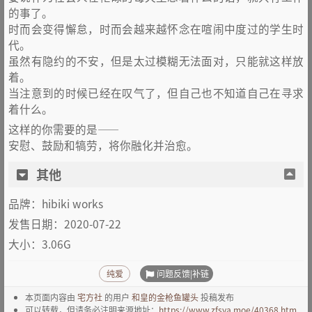
的事了。
时而会变得懈怠，时而会越来越怀念在喧闹中度过的学生时
代。
虽然有隐约的不安，但是太过模糊无法面对，只能就这样放
着。
当注意到的时候已经在叹气了，但自己也不知道自己在寻求
着什么。
这样的你需要的是——
安慰、鼓励和犒劳，将你融化并治愈。
其他
品牌：hibiki works
发售日期：2020-07-22
大小：3.06G
问题反馈|补链
纯爱
本页面内容由
宅方社
的用户
和皇的金枪鱼罐头
投稿发布
可以转载，但请务必注明来源地址：
https://www.zfsya.moe/40368.htm