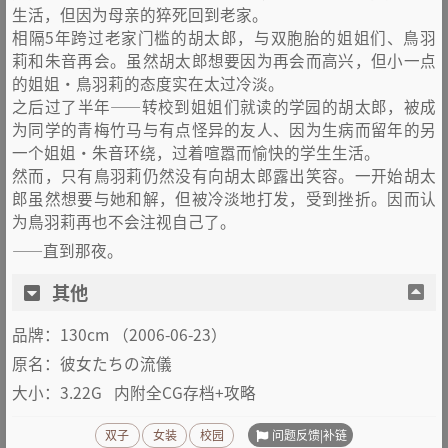
生活，但因为母亲的猝死回到老家。
相隔5年跨过老家门槛的胡太郎，与双胞胎的姐姐们、鳥羽
莉和朱音再会。虽然胡太郎想要因为再会而高兴，但小一点
的姐姐・鳥羽莉的态度实在太过冷淡。
之后过了半年——转校到姐姐们就读的学园的胡太郎，被成
为同学的青梅竹马与有点怪异的友人、因为生病而留年的另
一个姐姐・朱音环绕，过着喧嚣而愉快的学生生活。
然而，只有鳥羽莉仍然没有向胡太郎露出笑容。一开始胡太
郎虽然想要与她和解，但被冷淡地打发，受到挫折。因而认
为鳥羽莉再也不会注视自己了。
——直到那夜。
其他
品牌：130cm （2006-06-23）
原名：彼女たちの流儀
大小：3.22G 内附全CG存档+攻略
问题反馈|补链
双子
女装
校园