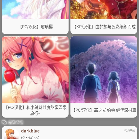
【PC/汉化】瑠璃樱
【KR/汉化】由梦想与色彩编织而成
【PC/汉化】和小辣妹共度甜蜜温泉
【PC/汉化】罪之光 约会 继代深柑篇
旅行~
最新评论
darkblue
8分钟前
(⁄ ⁄•⁄ω⁄•⁄ ⁄)