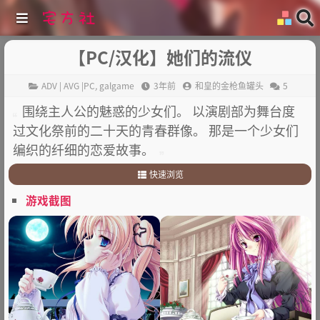
【PC/汉化】她们的流仪
ADV | AVG |PC
,
galgame
3年前
和皇的金枪鱼罐头
5
围绕主人公的魅惑的少女们。 以演剧部为舞台度
过文化祭前的二十天的青春群像。 那是一个少女们
编织的纤细的恋爱故事。
快速浏览
1
.
故事介绍
游戏截图
2
.
其他