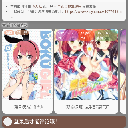
本页面内容由
宅方社
的用户
和皇的金枪鱼罐头
投稿发布
可以转载，但请务必注明来源地址：
https://www.zfsya.moe/40776.htm
l
。
或许您会喜欢
漫画
轻世界
ADV | AVG |
galga
ONS | KR |
AD
PC
me
手机
【漫画/完结】仆少女
【双端/云翻】夏季恋爱高气压
登录后才能评论哦！