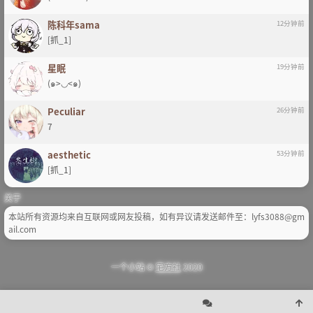
陈科年sama
12分钟前
[抓_1]
星眠
19分钟前
(๑>◡<๑)
Peculiar
26分钟前
7
aesthetic
53分钟前
[抓_1]
关于
本站所有资源均来自互联网或网友投稿，如有异议请发送邮件至：lyfs3088@gm
ail.com
一个小站 ©
宅方社
2020