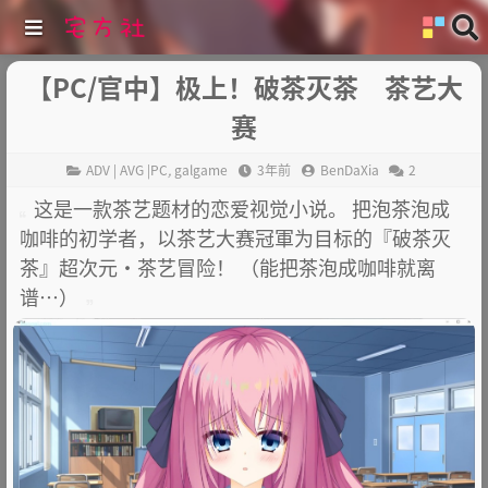
【PC/官中】极上！破茶灭茶 茶艺大
赛
ADV | AVG |PC
,
galgame
3年前
BenDaXia
2
这是一款茶艺题材的恋爱视觉小说。 把泡茶泡成
咖啡的初学者，以茶艺大赛冠軍为目标的『破茶灭
茶』超次元·茶艺冒险！ （能把茶泡成咖啡就离
谱…​）