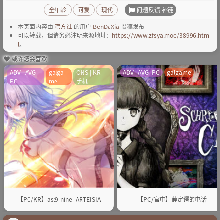
问题反馈|补链
全年龄
可爱
现代
本页面内容由
宅方社
的用户
BenDaXia
投稿发布
可以转载，但请务必注明来源地址：
https://www.zfsya.moe/38996.htm
l
。
或许您会喜欢
ADV | AVG |
galga
ONS | KR |
ADV | AVG |PC
galgame
PC
me
手机
【PC/KR】as:9-nine- ARTEISIA
【PC/官中】薛定谔的电话