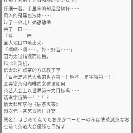
仔细一看，手里拿的却是是烧杯……
倒入的是黑色液体……
过了一会儿！她静静地
尝了一口——
「噗———嗤！」
盛大地口中喷出来。
「啊啊…啊……。好…好苦……」
因为太过错误而吐槽，
以此为契机，
信太郎把点茶的方法教了享……
「目标是茶艺大会的世界第一！啊不，是宇宙第一！！」
会弄错茶和咖啡的女孩该如何
茶艺大会上以世界第一为目标吗……
话说宇宙第一！？！？
信太郎和享的《破茶灭茶》
超次元·茶艺冒险！开宴！
原名：はじめて点てたお茶がコーヒーの私は破茶滅茶なお
点前で茶道大会優勝を目指す