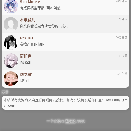
SickMouse
23分钟前
有点像格里菲斯 [萌の疑惑]
木半鲜儿
51分钟前
你头像看着更专业信你的 [抓头]
PcsJXX
54分钟前
我擦？真的假的
蒙斯克
1小时前
[猫猫2]
cutter
1小时前
[溜了]
关于
本站所有资源均来自互联网或网友投稿，如有异议请发送邮件至：lyfs3088@gm
ail.com
一个小站 ©
宅方社
2020