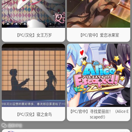
【PC/汉化】女王万岁
【PC/官中】爱恋冰果室
【PC/官中】寻找爱丽丝！（Alice E
【PC/汉化】寝之金鸟
scaped!）
最新评论