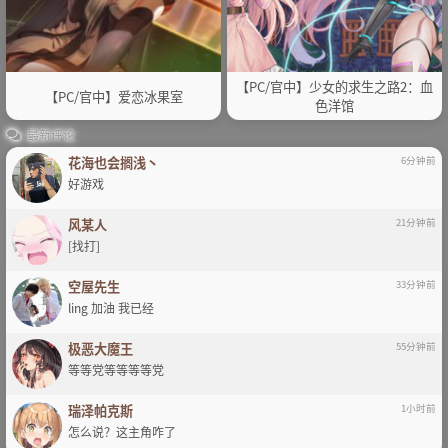
【PC/官中】少女的求生之路2：血
【PC/官中】爱恋冰果室
色洋馆
最新评论
花海也会搁浅丶
6分钟前
好游戏
风某人
21分钟前
[找打]
空屋先生
33分钟前
ling 加油 我已经
极恶大魔王
55分钟前
等等党等等等等党
瑞泽帕克斯
1小时前
怎么说？这主角咋了