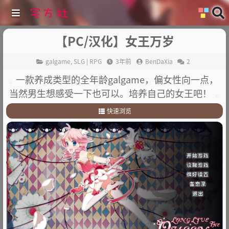
【PC/汉化】女王万岁
galgame
,
SLG | RPG
3年前
BenDaXia
2
一款养成类型的全年龄galgame，偏女性向一点，
当然男生想感受一下也可以。培养自己的女王吧！
快速浏览
1
.
游戏简介
2
.
其他