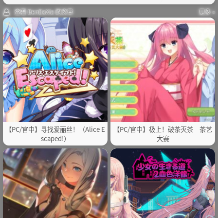
查看 BenDaXia 的文章
更多 »
【PC/官中】寻找爱丽丝！（Alice E
【PC/官中】极上！破茶灭茶 茶艺
scaped!）
大赛