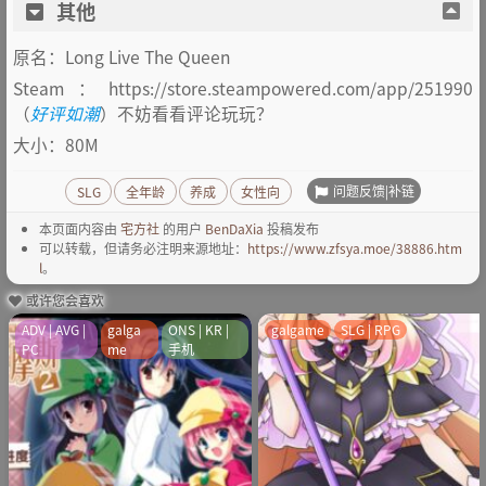
其他
原名：Long Live The Queen
Steam：https://store.steampowered.com/app/251990
（
好评如潮
）不妨看看评论玩玩？
大小：80M
问题反馈|补链
SLG
全年龄
养成
女性向
本页面内容由
宅方社
的用户
BenDaXia
投稿发布
可以转载，但请务必注明来源地址：
https://www.zfsya.moe/38886.htm
l
。
或许您会喜欢
ADV | AVG |
galga
ONS | KR |
galgame
SLG | RPG
PC
me
手机