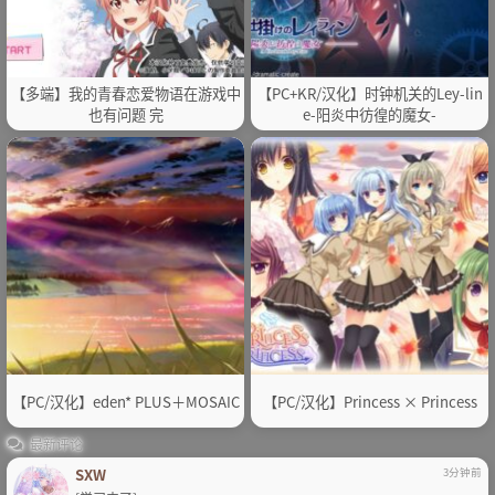
【多端】我的青春恋爱物语在游戏中
【PC+KR/汉化】时钟机关的Ley-lin
也有问题 完
e-阳炎中彷徨的魔女-
【PC/汉化】eden* PLUS＋MOSAIC
【PC/汉化】Princess × Princess
最新评论
SXW
3分钟前