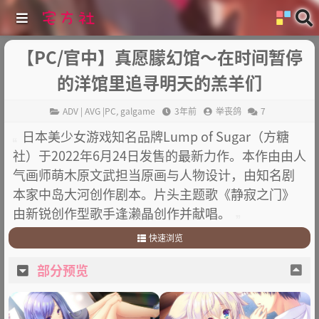
【PC/官中】真愿朦幻馆〜在时间暂停
的洋馆里追寻明天的羔羊们
ADV | AVG |PC
,
galgame
3年前
举丧鸽
7
日本美少女游戏知名品牌Lump of Sugar（方糖
社）于2022年6月24日发售的最新力作。本作由由人
气画师萌木原文武担当原画与人物设计，由知名剧
本家中岛大河创作剧本。片头主题歌《静寂之门》
由新锐创作型歌手逢濑晶创作并献唱。
快速浏览
1
.
部分预览
部分预览
2
.
故事简介
3
.
其他