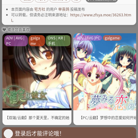
本页面内容由
宅方社
的用户
举丧鸽
投稿发布
可以转载，但请务必注明来源地址：
https://www.zfsya.moe/36263.htm
l
。
或许您会喜欢
ADV | AVG |
galga
ONS | KR |
ADV | AVG |PC
galgame
PC
me
手机
【双端/云翻】那个夏天里，不确定的她
【PC/云翻】梦想中的恋爱如何开始
登录后才能评论哦！