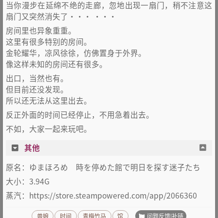
当你漫步在延绵不绝的走廊，忽地出现一扇门，稍不注意这
扇门又突然消失了··· ···
房间里也异象重重。
这里有很多特别的房间。
金轮耀华，凉风徐徐，仿佛置身于外界。
像这样未知的房间还有很多。
出口，当然也有。
但目前还没发现。
所以还无法从这里出去。
反正外面的时间已经停止，不用急着出去。
不如，大家一起来玩吧。
其他
原名：ゆまほろめ 時を停めた館で明日を探す迷子たち
大小：3.94G
蒸汽：https://store.steampowered.com/app/2066360
问题反馈|补链
兽娘
时间
青梅竹马
馆