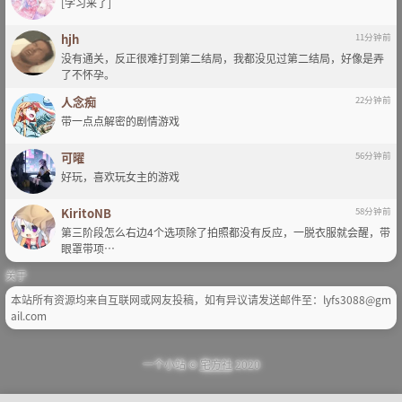
[学习来了]
hjh
11分钟前
没有通关，反正很难打到第二结局，我都没见过第二结局，好像是弄
了不怀孕。
人念痴
22分钟前
带一点点解密的剧情游戏
可曜
56分钟前
好玩，喜欢玩女主的游戏
KiritoNB
58分钟前
第三阶段怎么右边4个选项除了拍照都没有反应，一脱衣服就会醒，带
眼罩带项…
关于
本站所有资源均来自互联网或网友投稿，如有异议请发送邮件至：lyfs3088@gm
ail.com
一个小站 ©
宅方社
2020