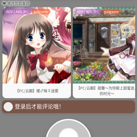
或许您会喜欢
ADV | AVG |PC
galgame
ADV | AVG |PC
galgame
【PC/云翻】甜馨～为你献上甜蜜迷
【PC/云翻】暧♂昧♀迷雾
的时光～
登录后才能评论哦！