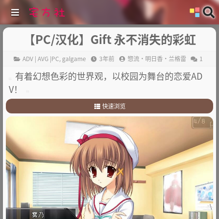
【PC/汉化】Gift 永不消失的彩虹
ADV | AVG |PC
,
galgame
3年前
惣流·明日香·兰格雷
1
有着幻想色彩的世界观，以校园为舞台的恋爱AD
V！
快速浏览
1
.
简介
2
.
其它