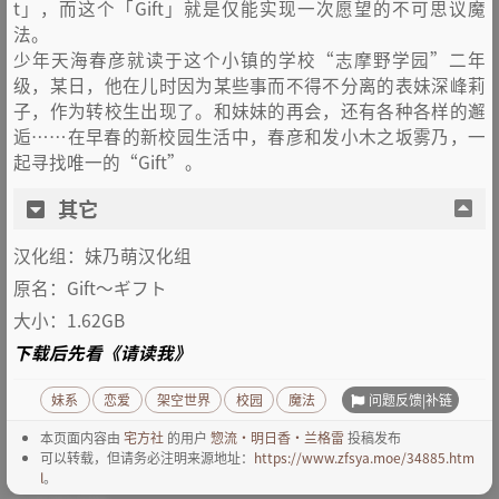
t」，而这个「Gift」就是仅能实现一次愿望的不可思议魔
法。
少年天海春彦就读于这个小镇的学校“志摩野学园”二年
级，某日，他在儿时因为某些事而不得不分离的表妹深峰莉
子，作为转校生出现了。和妹妹的再会，还有各种各样的邂
逅……在早春的新校园生活中，春彦和发小木之坂雾乃，一
起寻找唯一的“Gift”。
其它
汉化组：妹乃萌汉化组
原名：Gift～ギフト
大小：1.62GB
下载后先看《请读我》
问题反馈|补链
妹系
恋爱
架空世界
校园
魔法
本页面内容由
宅方社
的用户
惣流·明日香·兰格雷
投稿发布
可以转载，但请务必注明来源地址：
https://www.zfsya.moe/34885.htm
l
。