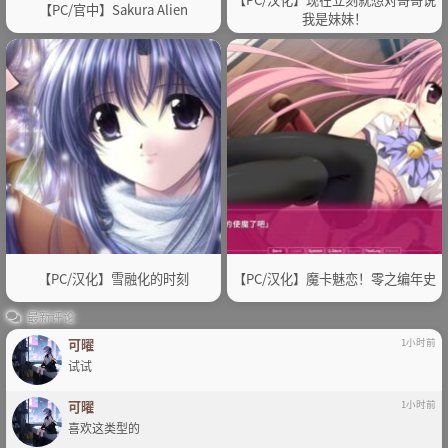
【PC/官中】Sakura Alien
我是妹妹！
【PC/汉化】雪融化的时刻
【PC/汉化】魔卡魅恋！零之编年史
最新评论
可曜
1小时前
试试
可曜
1小时前
喜欢这类型的