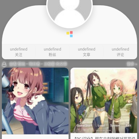
undefined
undefined
undefined
undefined
关注
粉丝
文章
评论
查看 惣流·明日香·兰格雷 的文章
更多 »
【PC/汉化】现在立刻就想对哥哥说