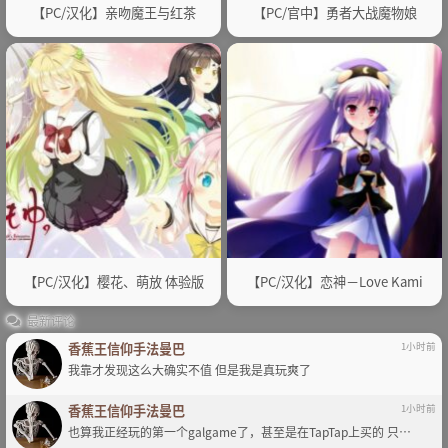
【PC/汉化】亲吻魔王与红茶
【PC/官中】勇者大战魔物娘
【PC/汉化】樱花、萌放 体验版
【PC/汉化】恋神－Love Kami
最新评论
香蕉王信仰手法曼巴
1小时前
我靠才发现这么大确实不值 但是我是真玩爽了
香蕉王信仰手法曼巴
1小时前
也算我正经玩的第一个galgame了，甚至是在TapTap上买的 只…