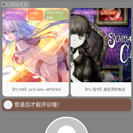
或许您会喜欢
ADV | AVG |
galga
ONS | KR |
ADV | AVG |PC
galgame
PC
me
手机
【PC/KR】as:9-nine- ARTEISIA
【PC/官中】薛定谔的电话
登录后才能评论哦！