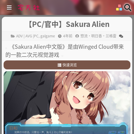
【PC/官中】Sakura Alien
ADV | AVG |PC
,
galgame
4年前
惣流·明日香·兰格雷
《Sakura Alien中文版》是由Winged Cloud带来
的一款二次元视觉游戏
快速浏览
1
.
故事简介
2
.
其它