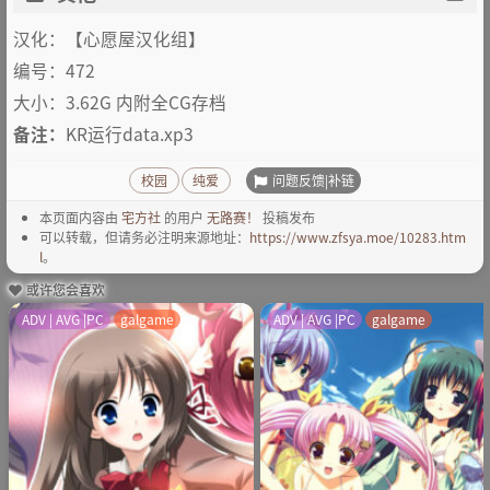
汉化：【心愿屋汉化组】
编号：472
大小：3.62G 内附全CG存档
备注：
KR运行data.xp3
问题反馈|补链
校园
纯爱
本页面内容由
宅方社
的用户
无路赛！
投稿发布
可以转载，但请务必注明来源地址：
https://www.zfsya.moe/10283.htm
l
。
或许您会喜欢
ADV | AVG |PC
galgame
ADV | AVG |PC
galgame