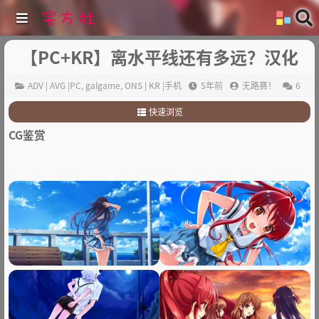
【PC+KR】离水平线还有多远？汉化
ADV | AVG |PC
,
galgame
,
ONS | KR |手机
5年前
无路赛！
6
快速浏览
1
.
故事简介：
CG鉴赏
2
.
其他