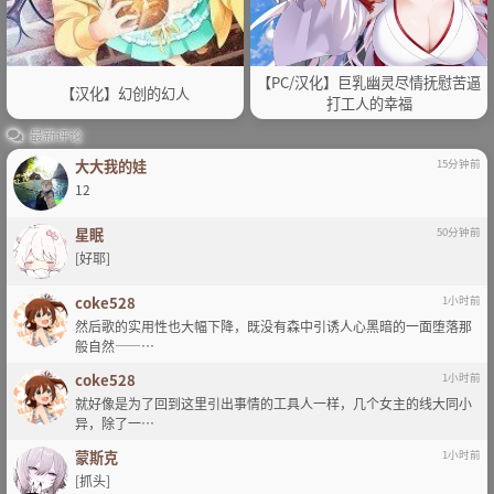
【PC/汉化】巨乳幽灵尽情抚慰苦逼
【汉化】幻创的幻人
打工人的幸福
最新评论
大大我的娃
15分钟前
12
星眠
50分钟前
[好耶]
coke528
1小时前
然后歌的实用性也大幅下降，既没有森中引诱人心黑暗的一面堕落那
般自然——…
coke528
1小时前
就好像是为了回到这里引出事情的工具人一样，几个女主的线大同小
异，除了一…
蒙斯克
1小时前
[抓头]