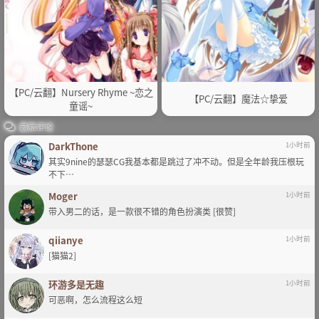
【PC/云翻】Nursery Rhyme ~恋之
【PC/云翻】魔法☆挚爱
童谣~
最新评论
DarkThone
1小时前
其实9nine的瑟瑟CG我基本都是跳过了冲不动。但是全年龄我压根玩
不下…
Moger
1小时前
带入男二的话，是一款很不错的角色扮演类 [很赞]
qiianye
1小时前
[猫猫2]
环游多是无趣
1小时前
可恶啊，怎么流程这么短