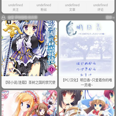
undefined
undefined
undefined
undefined
关注
粉丝
文章
评论
查看 梦的昵喃 的文章
更多 »
【PC/汉化】明日香~只爱着你的唯
【轻小说/连载】圣树之国的禁咒使
一灵魂~