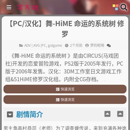
【PC/汉化】舞-HiME 命运的系统树 修
罗
ADV | AVG |PC
,
galgame
2个月前
梦的昵喃
《舞-HiME 命运的系统树 》是由CIRCUS(马戏团
社)开发的恋爱冒险游戏，PS2版于2005年发行，PC
版于2006年发售。汉化：3DM工作室日文游戏工作
组&51HiME修罗汉化组。内附全CG存档。
快速浏览
1
.
剧情简介
快速浏览
2
.
部分截图
1
.
剧情简介
3
.
其他
剧情简介
2
.
部分截图
3
.
其他
男主角高村恭司（老师）为了调查媛传说，来到充满各种诡