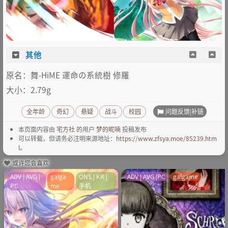
其他
原名：舞-HiME 運命の系統樹 修羅
大小：2.79g
问题反馈|补链
全年龄
奇幻
悬疑
战斗
校园
本页面内容由
宅方社
的用户
梦的昵喃
投稿发布
可以转载，但请务必注明来源地址：
https://www.zfsya.moe/85239.htm
l
。
或许您会喜欢
ADV | AVG |
galga
ONS | KR |
ADV | AVG |PC
galgame
PC
me
手机