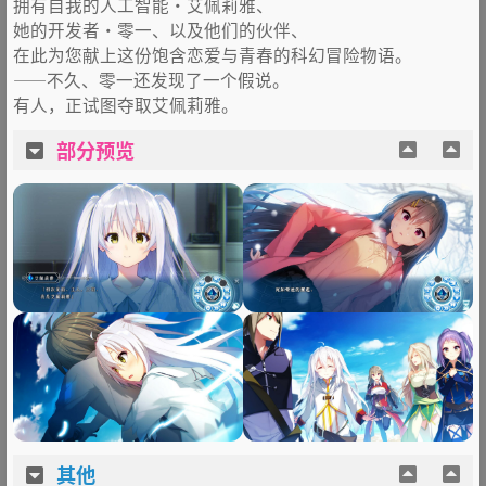
拥有自我的人工智能・艾佩莉雅、
她的开发者・零一、以及他们的伙伴、
在此为您献上这份饱含恋爱与青春的科幻冒险物语。
——不久、零一还发现了一个假说。
有人，正试图夺取艾佩莉雅。
部分预览
其他