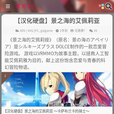
【汉化硬盘】景之海的艾佩莉亚
ADV | AVG |PC
,
galgame
2年前
无路赛！
39
《景之海的艾佩莉娅》（原名：景の海のアペイリ
ア）是シルキーズプラス DOLCE制作的一款恋爱冒
险游戏。 游戏以VRMMO为故事主题，以拯救人工智
能艾佩莉雅为目的，献上这份饱含恋爱与青春的科
幻冒险物语。
1
【汉化硬盘】景之海的艾佩莉亚 ～卡萨布兰卡的骑士～