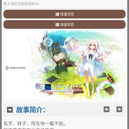
景之海的艾佩莉亚的FD
快速浏览
1
.
故事简介：
快速浏览
2
.
部分预览
1
.
故事简介：
3
.
其他
2
.
部分预览
3
.
其他
故事简介：
名字、样子、所在地一概不知。