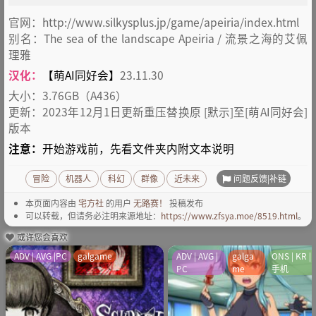
官网：http://www.silkysplus.jp/game/apeiria/index.html
别名：The sea of the landscape Apeiria / 流景之海的艾佩
理雅
汉化：
【萌AI同好会】
23.11.30
大小：3.76GB（A436）
更新：2023年12月1日更新重压替换原 [默示]至[萌AI同好会]
版本
注意：
开始游戏前，先看文件夹内附文本说明
问题反馈|补链
冒险
机器人
科幻
群像
近未来
本页面内容由
宅方社
的用户
无路赛！
投稿发布
可以转载，但请务必注明来源地址：
https://www.zfsya.moe/8519.html
。
或许您会喜欢
ADV | AVG |PC
galgame
ADV | AVG |
galga
ONS | KR |
PC
me
手机