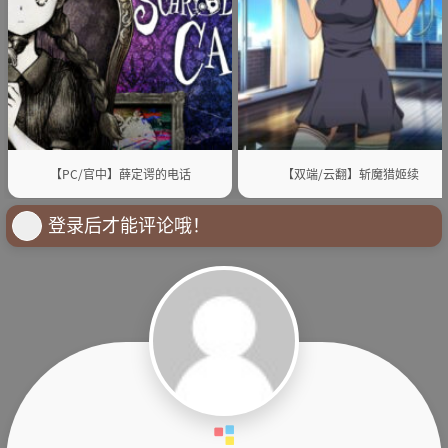
【PC/官中】薛定谔的电话
【双端/云翻】斩魔猎姬续
登录后才能评论哦！