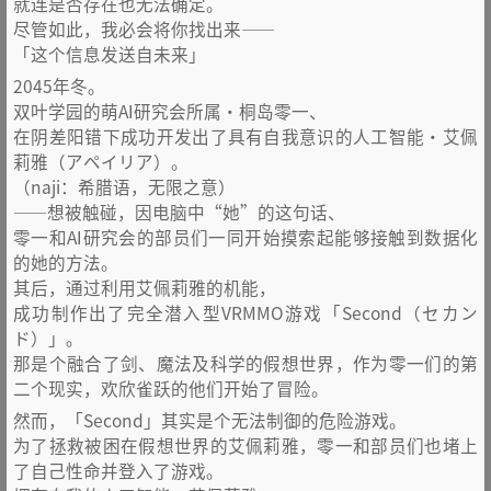
就连是否存在也无法确定。
尽管如此，我必会将你找出来——
「这个信息发送自未来」
2045年冬。
双叶学园的萌AI研究会所属・桐岛零一、
在阴差阳错下成功开发出了具有自我意识的人工智能・艾佩
莉雅（アペイリア）。
（naji：希腊语，无限之意）
——想被触碰，因电脑中“她”的这句话、
零一和AI研究会的部员们一同开始摸索起能够接触到数据化
的她的方法。
其后，通过利用艾佩莉雅的机能，
成功制作出了完全潜入型VRMMO游戏「Second（セカン
ド）」。
那是个融合了剑、魔法及科学的假想世界，作为零一们的第
二个现实，欢欣雀跃的他们开始了冒险。
然而，「Second」其实是个无法制御的危险游戏。
为了拯救被困在假想世界的艾佩莉雅，零一和部员们也堵上
了自己性命并登入了游戏。