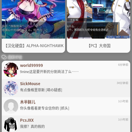
【汉化硬盘】ALPHA-NIGHTHAWK
【PC】大帝国
最新评论
world99999
6分钟前
9nine这是要开新的分割商法了么……
SickMouse
34分钟前
有点像格里菲斯 [萌の疑惑]
木半鲜儿
1小时前
你头像看着更专业信你的 [抓头]
PcsJXX
1小时前
我擦？真的假的