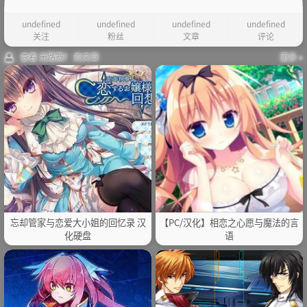
undefined
undefined
undefined
undefined
关注
粉丝
文章
评论
查看 无路赛！ 的文章
更多 »
忘却管家与恋爱大小姐的回忆录 汉
【PC/汉化】相恋之心愿与魔法的言
化硬盘
语