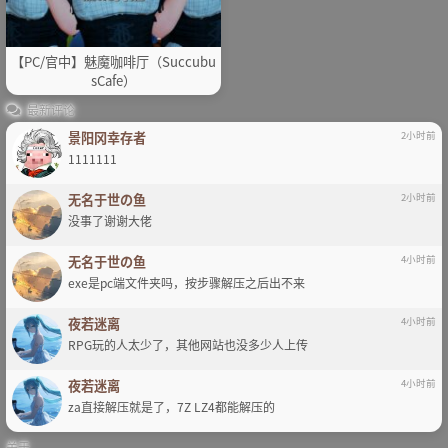
【PC/官中】魅魔咖啡厅（Succubu
sCafe）
最新评论
景阳冈幸存者
2小时前
1111111
无名于世の鱼
2小时前
没事了谢谢大佬
无名于世の鱼
4小时前
exe是pc端文件夹吗，按步骤解压之后出不来
夜若迷离
4小时前
RPG玩的人太少了，其他网站也没多少人上传
夜若迷离
4小时前
za直接解压就是了，7Z LZ4都能解压的
关于