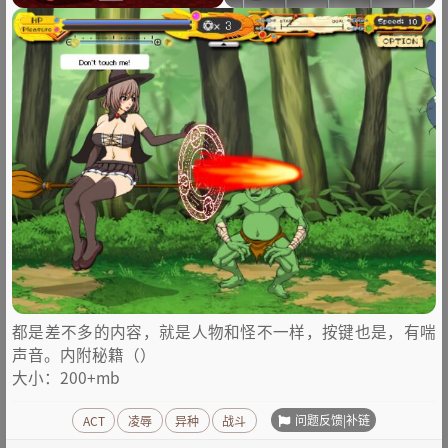
都是差不多的内容，就是人物和怪不一样，按键也是，有喘
声音。内附秘籍（）
大小：200+mb
问题反馈|补链
ACT
凌辱
异种
战斗