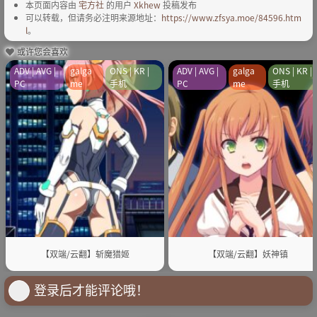
本页面内容由
宅方社
的用户
Xkhew
投稿发布
可以转载，但请务必注明来源地址：
https://www.zfsya.moe/84596.htm
l
。
或许您会喜欢
ADV | AVG |
galga
ONS | KR |
ADV | AVG |
galga
ONS | KR |
PC
me
手机
PC
me
手机
【双端/云翻】斩魔猎姬
【双端/云翻】妖神镇
登录后才能评论哦！