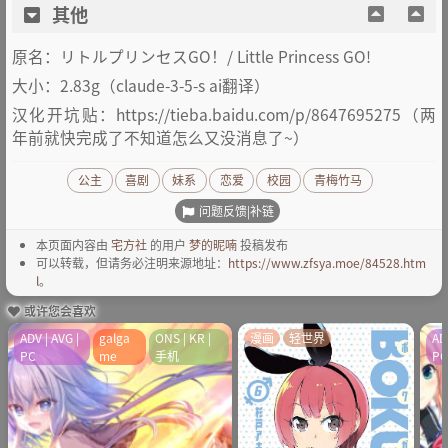
其他
原名：リトルプリンセスGO！/ Little Princess GO!
大小：2.83g（claude-3-5-s ai翻译）
汉化开坑贴：https://tieba.baidu.com/p/8647695275（两
年前就快完成了不知道怎么又没消息了~）
公主
喜剧
妹系
恋爱
校园
青梅竹马
问题反馈|补链
本页面内容由
宅方社
的用户
梦的昵喃
投稿发布
可以转载，但请务必注明来源地址：
https://www.zfsya.moe/84528.htm
l
。
或许您会喜欢
ADV | AVG |
galga
ONS | KR |
漫画
轻世界
AD
PC
me
手机
P