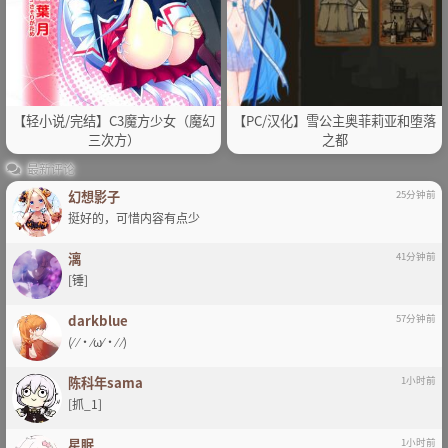
【轻小说/完结】C3魔方少女（魔幻
【PC/汉化】雪公主奥菲莉亚和堕落
三次方）
之都
最新评论
幻想影子
25分钟前
挺好的，可惜内容有点少
漓
41分钟前
[锤]
darkblue
57分钟前
(⁄ ⁄•⁄ω⁄•⁄ ⁄)
陈科年sama
1小时前
[抓_1]
星眠
1小时前