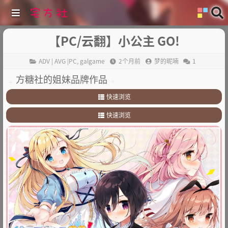
【PC/云翻】小公主 GO!
ADV | AVG |PC
,
galgame
2个月前
梦的昵喃
1
方糖社的姐妹品牌作品
快速浏览
1
.
故事简介
快速浏览
2
.
其他
1
.
故事简介
2
.
其他