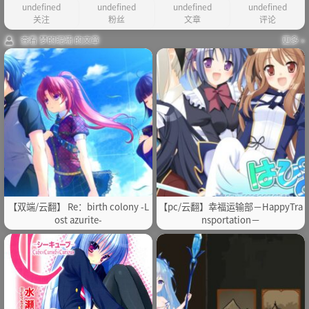
undefined
undefined
undefined
undefined
关注
粉丝
文章
评论
查看 梦的昵喃 的文章
更多 »
【双端/云翻】 Re：birth colony -L
【pc/云翻】幸福运输部－HappyTra
ost azurite-
nsportation－