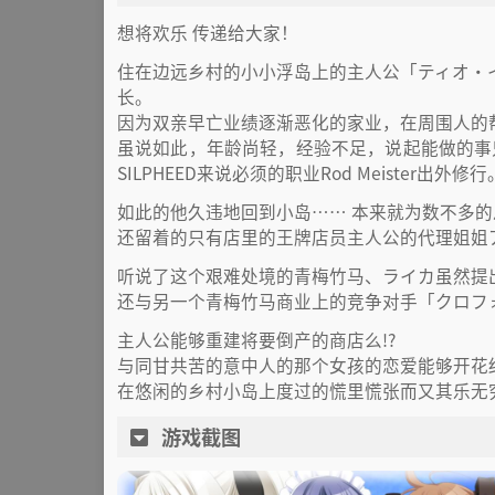
想将欢乐 传递给大家！
住在边远乡村的小小浮岛上的主人公「ティオ・イ
长。
因为双亲早亡业绩逐渐恶化的家业，在周围人的
虽说如此，年龄尚轻，经验不足，说起能做的事
SILPHEED来说必须的职业Rod Meister出外修行
如此的他久违地回到小岛…… 本来就为数不多的
还留着的只有店里的王牌店员主人公的代理姐姐
听说了这个艰难处境的青梅竹马、ライカ虽然提
还与另一个青梅竹马商业上的竞争对手「クロフ
主人公能够重建将要倒产的商店么!?
与同甘共苦的意中人的那个女孩的恋爱能够开花
在悠闲的乡村小岛上度过的慌里慌张而又其乐无
游戏截图