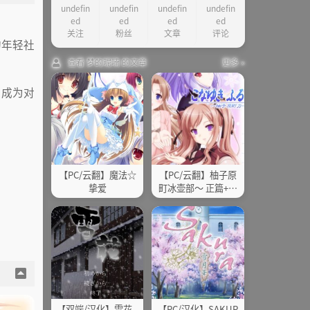
undefin
undefin
undefin
undefin
游戏截图
ed
ed
ed
ed
其他
关注
粉丝
文章
评论
的年轻社
查看 梦的昵喃 的文章
更多 »
了成为对
【PC/云翻】魔法☆
【PC/云翻】柚子原
挚爱
町冰壶部～ 正篇+外
传
【双端/汉化】雪花 -
【PC/汉化】SAKUR