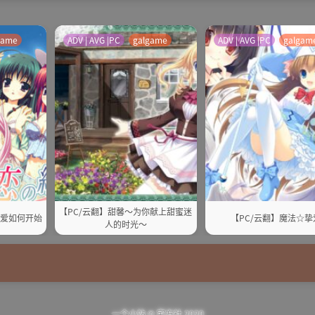
game
ADV | AVG |PC
galgame
ADV | AVG |PC
galgam
【PC/云翻】甜馨～为你献上甜蜜迷
恋爱如何开始
【PC/云翻】魔法☆挚
人的时光～
一个小站 ©
宅方社
2020