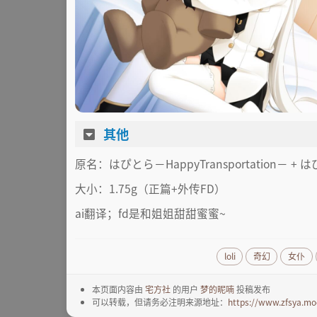
其他
原名：はぴとら－HappyTransportation－ 
大小：1.75g（正篇+外传FD）
ai翻译；fd是和姐姐甜甜蜜蜜~
loli
奇幻
女仆
本页面内容由
宅方社
的用户
梦的昵喃
投稿发布
可以转载，但请务必注明来源地址：
https://www.zfsya.mo