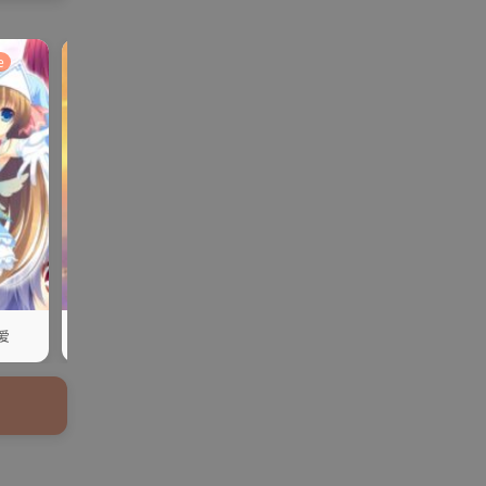
e
galgame
SLG | RPG
ADV | AVG |PC
galgame
爱
【rpg/官中】堕落的圣痕
【PC/云翻】不幸逆转！