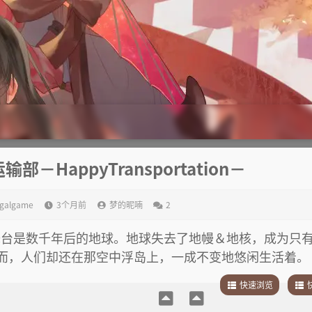
部－HappyTransportation－
galgame
3个月前
梦的昵喃
2
，舞台是数千年后的地球。地球失去了地幔＆地核，成为只
而，人们却还在那空中浮岛上，一成不变地悠闲生活着。
快速浏览
1
.
故事简介
1
.