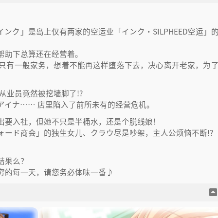
2
.
游戏截图
2
.
3
.
其他
3
.
ンク」是岛上仅有两家的空运业「インク・SILPHEED空运」
帮助下总算还在经营着。
只有一般家务，想着不能再这样堕落下去，决心离开老家，为
。
从业员竟然被挖墙脚了!?
アイナ…… 店里陷入了前所未有的经营危机。
出要入社，但她不只是半桶水，还是个脱线娘！
ォード商会」的独生女儿、クラウ尽是吵架，主人公烦恼不断!?
结果么？
穷的每一天，请您务必体味一番♪