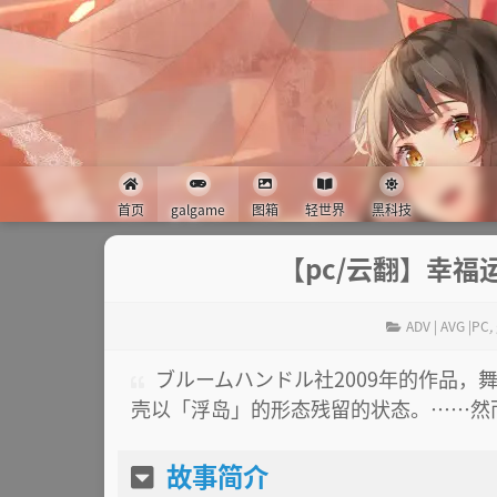
首页
galgame
图箱
轻世界
黑科技
【pc/云翻】幸福运输
ADV | AVG |PC
,
ブルームハンドル社2009年的作品
壳以「浮岛」的形态残留的状态。……然
故事简介