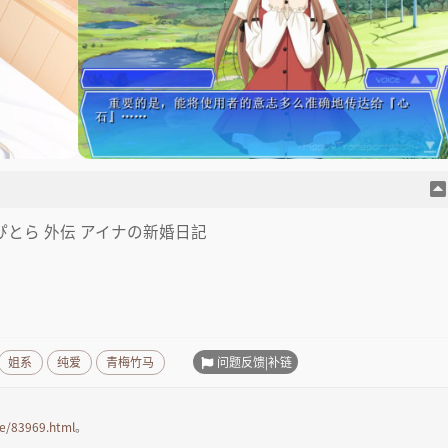
+ はぴとら 外伝 アイナの新婚日記
问题反馈|补链
姐系
纯爱
青梅竹马
e/83969.html
。