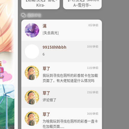
Kira-
A~雪月华~
最新评论
漓
8分钟前
[失去高光]
99158hhbbh
10分钟前
6
草了
11分钟前
我玩到寻找在厕所的彩香就卡在加载
页面了，有大佬知道是什么情况吗
草了
15分钟前
评论错了
草了
16分钟前
为啥我玩到寻找在厕所的彩香一直卡
在加载页面.....