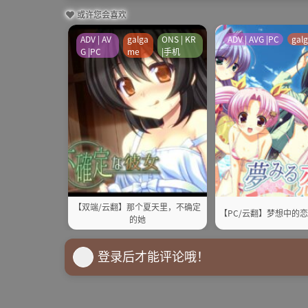
或许您会喜欢
ADV | AV
galga
ONS | KR
ADV | AVG |PC
gal
G |PC
me
|手机
【双端/云翻】那个夏天里，不确定
【PC/云翻】梦想中的
的她
登录后才能评论哦！