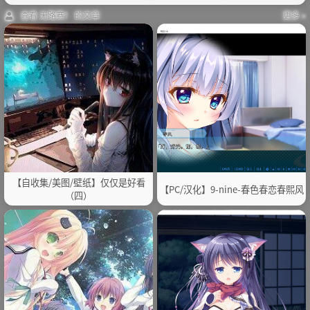
查看 无路赛！ 的文章
更多 »
【自收集/美图/壁纸】仅仅是好看
【PC/汉化】9-nine-春色春恋春熙风
（四）