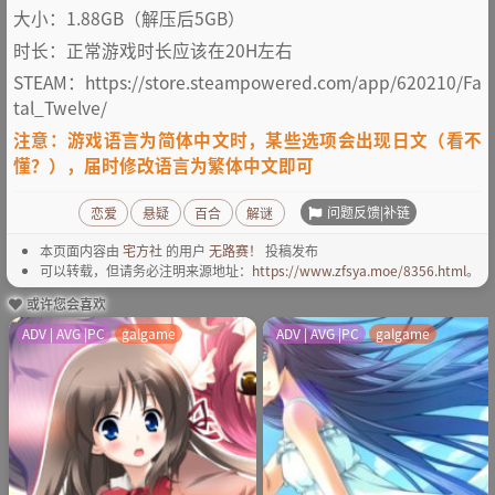
大小：1.88GB（解压后5GB）
时长：正常游戏时长应该在20H左右
STEAM：https://store.steampowered.com/app/620210/Fa
tal_Twelve/
注意：游戏语言为简体中文时，某些选项会出现日文（看不
懂？），届时修改语言为繁体中文即可
问题反馈|补链
恋爱
悬疑
百合
解谜
本页面内容由
宅方社
的用户
无路赛！
投稿发布
可以转载，但请务必注明来源地址：
https://www.zfsya.moe/8356.html
。
或许您会喜欢
ADV | AVG |PC
galgame
ADV | AVG |PC
galgame