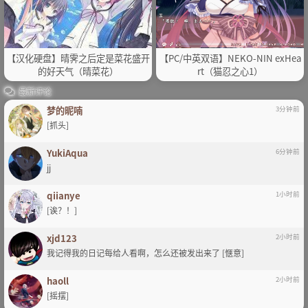
【汉化硬盘】晴霁之后定是菜花盛开
【PC/中英双语】NEKO-NIN exHea
的好天气（晴菜花）
rt（猫忍之心1）
最新评论
梦的昵喃
3分钟前
[抓头]
YukiAqua
6分钟前
jj
qiianye
1小时前
[诶？！]
xjd123
2小时前
我记得我的日记每给人看啊，怎么还被发出来了 [惬意]
haoll
2小时前
[摇摆]