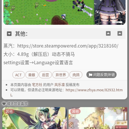
其他：
蒸汽：https://store.steampowered.com/app/3218160/
大小：4.89g（解压后）动态不骑马
settings设置→Language设置语言
问题反馈|补链
ACT
兽娘
后宫
异世界
肉鸽
本页面内容由
宅方社
的用户
风乐凛
投稿发布
可以转载，但请务必注明来源地址：
https://www.zfsya.moe/82932.htm
l
。
或许您会喜欢
其他
其他