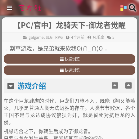
【PC/官中】龙骑天下-御龙者觉醒
galgame
,
SLG | RPG
4个月前
风乐凛
5
割草游戏，是兄弟就来砍我O(∩_∩)O
快速浏览
1
.
游戏介绍
快速浏览
2
.
其他：
1
.
游戏介绍
游戏介绍
2
.
其他：
在这个巨龙肆虐的时代，巨龙们刀枪不入，既能飞翔又能喷
火，几乎是普通人类无法战胜的存在。人类节节败退，各个
王国不是与龙达成协议狼狈为奸，就是誓死对抗巨龙的入
侵。
机缘巧合之下，你转生后成为了御龙者。
只要与龙女发生关系，就能将其变成你的奴仆。