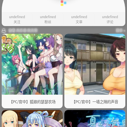
undefined
undefined
undefined
undefined
关注
粉丝
文章
评论
查看 风乐凛 的文章
更多 »
【PC/官中】狐娘的瑟瑟农场
【PC/官中】一墙之隔的声音