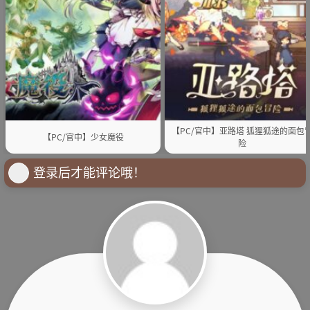
【PC/官中】亚路塔 狐狸狐途的面包
【PC/官中】少女魔役
险
登录后才能评论哦！