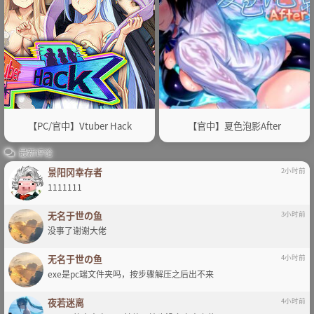
【PC/官中】Vtuber Hack
【官中】夏色泡影After
最新评论
景阳冈幸存者
2小时前
1111111
无名于世の鱼
3小时前
没事了谢谢大佬
无名于世の鱼
4小时前
exe是pc端文件夹吗，按步骤解压之后出不来
夜若迷离
4小时前