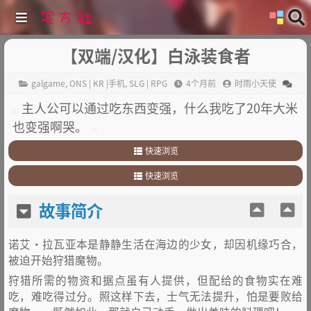
【双端/汉化】白泳装食者
galgame
,
ONS | KR |手机
,
SLG | RPG
4个月前
时雨小天使
主人公可以通过吃东西变强，什么我吃了20年大米
也变强啊哭。
快速浏览
1
.
故事简介
快速浏览
2
.
其他
1
.
故事简介
故事简介
2
.
其他
诺艾·拉瓦亚本是静静生活在海边的少女，却因机缘巧合，
被迫开始狩猎魔物。
狩猎所需的物资和据点虽有人提供，但配给的食物实在难
吃，难吃得过分。照这样下去，士气无法提升，怕是要败给