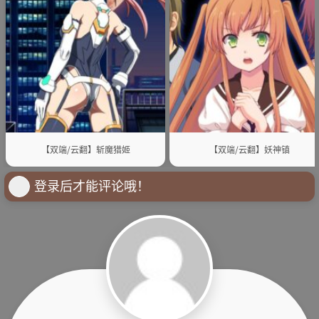
【双端/云翻】斩魔猎姬
【双端/云翻】妖神镇
登录后才能评论哦！