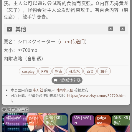
获。主人公可以通过尝试新的食物而变强。O内容无捣黄龙
（忘了），怪物会对主人公发动拘束攻击。有百合内容（磨
豆腐），触手等要素。
其他
原名：シロスクイーター（
ci-en传送门
）
大小：≈700mb
内附攻略（含剧透）
cosplay
RPG
拘束
死库水
百合
触手
问题反馈|补链
本页面内容由
宅方社
的用户
时雨小天使
投稿发布
可以转载，但请务必注明来源地址：
https://www.zfsya.moe/82720.htm
l
。
或许您会喜欢
ADV | AVG |
galga
ONS | KR |
ADV | AVG |
galga
ONS | KR |
PC
me
手机
PC
me
手机