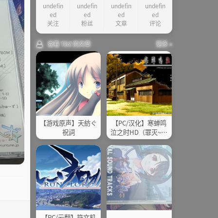
undefin
undefin
undefin
undefin
ed
ed
ed
ed
关注
粉丝
文章
评论
查看 TBZ 的文章
更多 »
【游戏原声】天紡ぐ
【PC/汉化】寒蝉鸣
祝詞
泣之时HD（罪灭~皆
杀~祭囃）
【PC/云翻】符文机