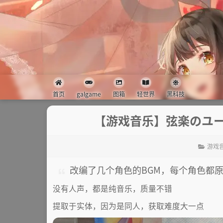
首页
galgame
图箱
轻世界
黑科技
【游戏音乐】弦楽のユー
游戏
改编了几个角色的BGM，每个角色都
没有人声，都是纯音乐，质量不错
提取于实体，因为是同人，获取难度大一点