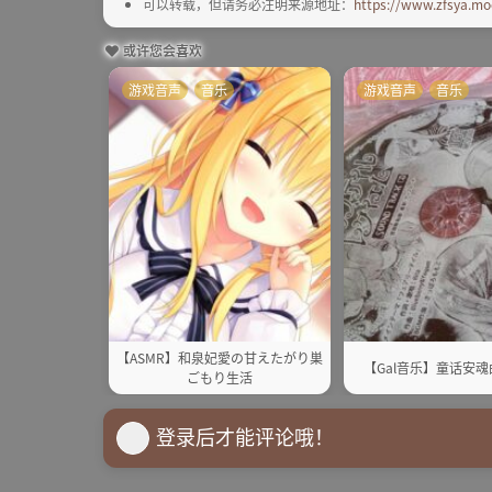
可以转载，但请务必注明来源地址：
https://www.zfsya.mo
或许您会喜欢
游戏音声
音乐
游戏音声
音乐
【ASMR】和泉妃愛の甘えたがり巣
【Gal音乐】童话安魂
ごもり生活
登录后才能评论哦！