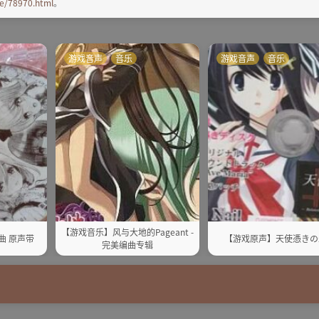
e/78970.html
。
游戏音声
音乐
游戏音声
音乐
【游戏音乐】风与大地的Pageant -
曲 原声带
【游戏原声】天使憑きの
完美编曲专辑