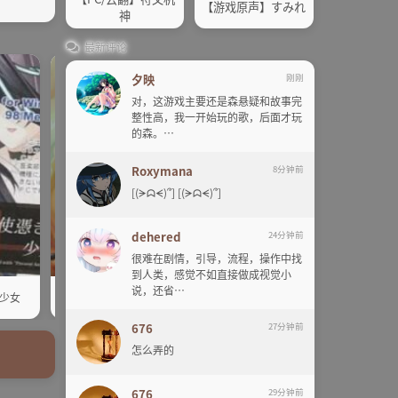
【游戏原声】すみれ
神
最新评论
游戏音声
音乐
游戏音声
音乐
夕映
刚刚
对，这游戏主要还是森悬疑和故事完
整性高，我一开始玩的歌，后面才玩
的森。…
Roxymana
8分钟前
[(ᗒᗣᗕ)՞] [(ᗒᗣᗕ)՞]
dehered
24分钟前
很难在剧情，引导，流程，操作中找
到人类，感觉不如直接做成视觉小
【GAL音乐】悠久のユーフォリア
【游戏音乐】Flower's for you
说，还省…
少女
（系列.5）
こねこソフトに花束を～
676
27分钟前
怎么弄的
676
29分钟前