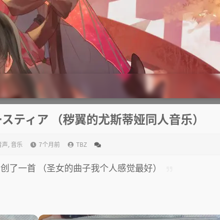
スティア （秽翼的尤斯蒂娅同人音乐）
音声
,
音乐
7个月前
TBZ
原创了一首 （圣女的曲子我个人感觉最好）