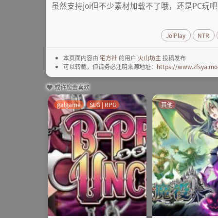
虽然支持joi但不少素材加载不了哦，还是PC玩吧
JoiPlay
NTR
本页面内容由
宅方社
的用户
火山坊主
投稿发布
可以转载，但请务必注明来源地址：
https://www.zfsya.mo
或许您会喜欢
galgame
SLG | RPG
其他