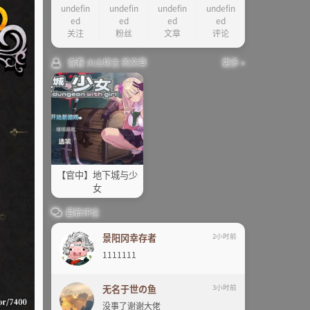
undefin
undefin
undefin
undefin
ed
ed
ed
ed
关注
粉丝
文章
评论
查看 火山坊主 的文章
更多 »
【官中】地下城与少
女
最新评论
景阳冈幸存者
2小时前
1111111
无名于世の鱼
3小时前
没事了谢谢大佬