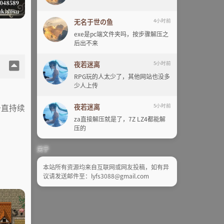
无名于世の鱼
4小时前
exe是pc端文件夹吗，按步骤解压之
后出不来
夜若迷离
5小时前
RPG玩的人太少了，其他网站也没多
少人上传
一直持续
夜若迷离
5小时前
za直接解压就是了，7Z LZ4都能解
压的
关于
本站所有资源均来自互联网或网友投稿，如有异
议请发送邮件至：lyfs3088@gmail.com