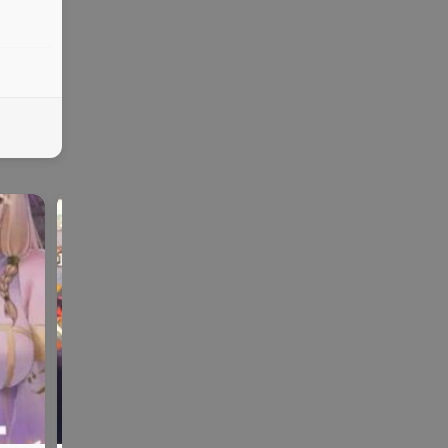
其他
galga
ONS | KR |
SLG |
me
手机
PG