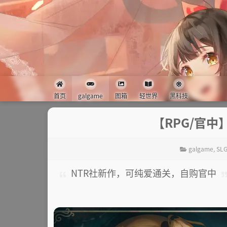
首页
galgame
图箱
轻世界
黑科技
【RPG/官
galgame
,
SLG
NTR社新作，可纯爱通关，自购官中