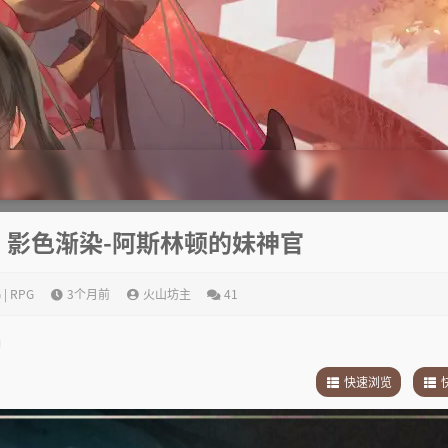
中】影色渐染-阿斯林顿的妹神官
 | RPG
3个月前
火山坊主
41
快速浏览
1
.
故事简介
1
.
2
.
其他
2
.