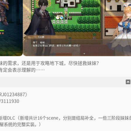
妹的需求，还是用于攻略地下城，尽快拯救妹妹？
肯定会表示理解的……
1234887）
/3111930
bug+新增DLC（新增共计16个scene，分别是结局补全，一些三阶段妹
宿屋系统的完整实装。）