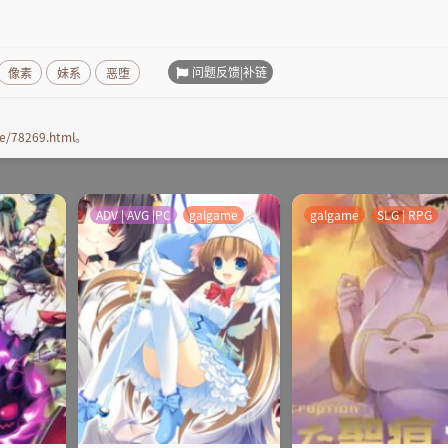
问题反馈|补链
像素
妹系
恶堕
e/78269.html
。
ADV | AVG |PC
galgame
galgame
SLG | RPG