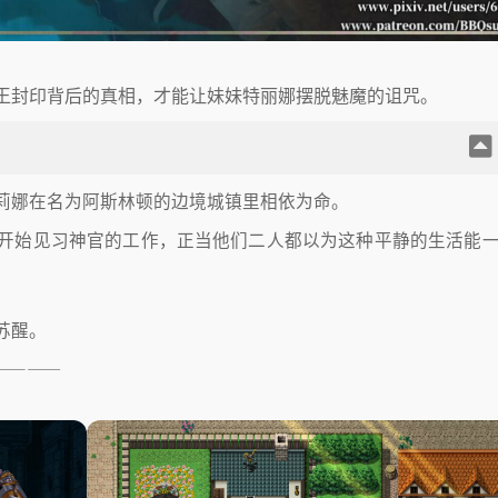
王封印背后的真相，才能让妹妹特丽娜摆脱魅魔的诅咒。
莉娜在名为阿斯林顿的边境城镇里相依为命。
开始见习神官的工作，正当他们二人都以为这种平静的生活能
苏醒。
————