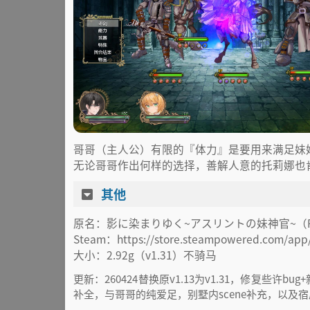
哥哥（主人公）有限的『体力』是要用来满足妹
无论哥哥作出何样的选择，善解人意的托莉娜也
其他
原名：影に染まりゆく~アスリントの妹神官~（RJ0
Steam：https://store.steampowered.com/app
大小：2.92g（v1.31）不骑马
更新：260424替换原v1.13为v1.31，修复些许
补全，与哥哥的纯爱足，别墅内scene补充，以及