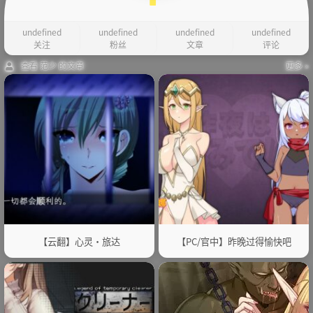
undefined
undefined
undefined
undefined
关注
粉丝
文章
评论
查看 范少 的文章
更多 »
【云翻】心灵・旅达
【PC/官中】昨晚过得愉快吧