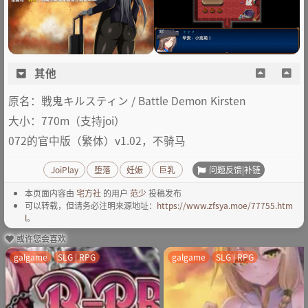
其他
原名：戦鬼キルスティン / Battle Demon Kirsten
大小：770m（支持joi）
072的官中版（繁体）v1.02，不骑马
问题反馈|补链
JoiPlay
堕落
妊娠
巨乳
本页面内容由
宅方社
的用户
范少
投稿发布
可以转载，但请务必注明来源地址：
https://www.zfsya.moe/77755.htm
l
。
或许您会喜欢
galgame
SLG | RPG
galgame
SLG | RPG