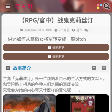
【RPG/官中】战鬼克莉丝汀
galgame
,
SLG | RPG
7个月前
范少
7
讲述如何从高傲女将军转变成一般bitch
快速浏览
1
.
故事简介
快速浏览
2
.
其他
1
.
故事简介
故事简介
2
.
其他
主角
「克莉丝汀」
是一位烦恼着自己的生活方式的女军人。
和冒险路上相遇的各种人们之间的温暖交流，
究竟会为她的内心带来什麽样的变化呢……。