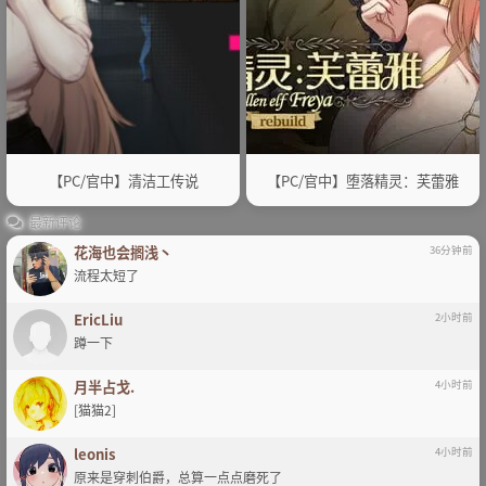
【PC/官中】清洁工传说
【PC/官中】堕落精灵：芙蕾雅
最新评论
花海也会搁浅丶
36分钟前
流程太短了
EricLiu
2小时前
蹲一下
月半占戈.
4小时前
[猫猫2]
leonis
4小时前
原来是穿刺伯爵，总算一点点磨死了