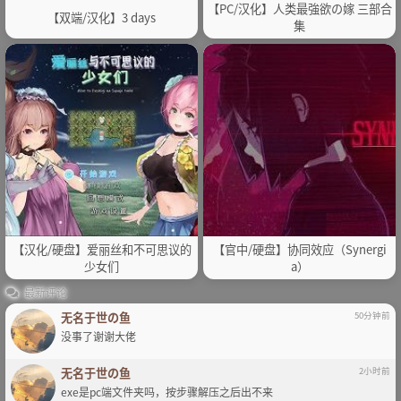
【PC/汉化】人类最強欲の嫁 三部合
【双端/汉化】3 days
集
【汉化/硬盘】爱丽丝和不可思议的
【官中/硬盘】协同效应（Synergi
少女们
a）
最新评论
无名于世の鱼
50分钟前
没事了谢谢大佬
无名于世の鱼
2小时前
exe是pc端文件夹吗，按步骤解压之后出不来