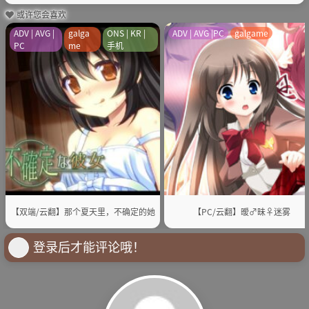
或许您会喜欢
ADV | AVG |
galga
ONS | KR |
ADV | AVG |PC
galgame
PC
me
手机
【双端/云翻】那个夏天里，不确定的她
【PC/云翻】暧♂昧♀迷雾
登录后才能评论哦！