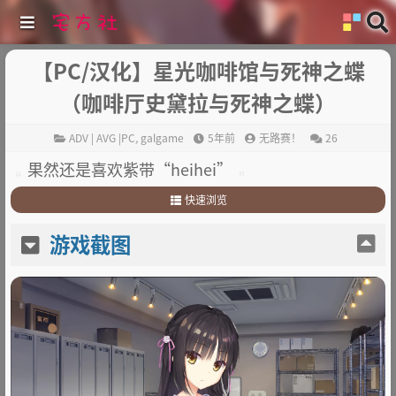
【PC/汉化】星光咖啡馆与死神之蝶
（咖啡厅史黛拉与死神之蝶）
ADV | AVG |PC
,
galgame
5年前
无路赛！
26
果然还是喜欢紫带“heihei”
快速浏览
1
.
游戏截图
游戏截图
2
.
游戏简介
3
.
其他