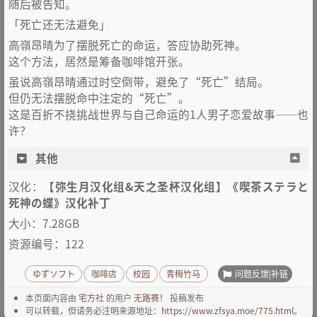
随后被告知。
「死亡还无法避免」
高嶺昂晴为了摆脱死亡的命运，答应协助死神。
这个方法，居然是筹备咖啡馆开张。
虽说高嶺昂晴通过时空倒带，避免了“死亡”结局。
但仍无法摆脱命中注定的“死亡”。
这是百折不挠挑战世界与自己命运的1人男子恋爱故事——也
许？
其他
汉化：
【弥生月汉化组&天之圣杯汉化组】《喫茶ステラと
死神の蝶》汉化补丁
大小：7.28GB
资源编号：122
问题反馈|补链
ゆずソフト
咖啡店
校园
青梅竹马
本页面内容由
宅方社
的用户
无路赛！
投稿发布
可以转载，但请务必注明来源地址：
https://www.zfsya.moe/775.html
。