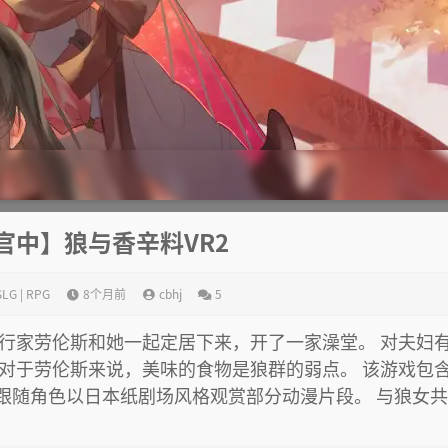
/官中】狼与香辛料VR2
SLG | RPG
8个月前
cbhj
5
行家劳伦斯和她一起定居下来，开了一家澡堂。 对夫妇
对于劳伦斯来说，美味的食物是狼群的弱点。 该游戏包含
跟随角色以日本纸剧场风格观赏部分动漫片段。 与狼女