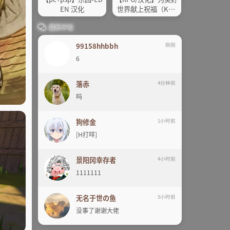
EN 汉化
世界献上祝福（Kon
osuba！ in the lif
最新评论
e！）
99158hhbbh
刚刚
6
落赤
4分钟前
吗
狗修金
1小时前
[H打咩]
景阳冈幸存者
4小时前
1111111
无名于世の鱼
5小时前
没事了谢谢大佬