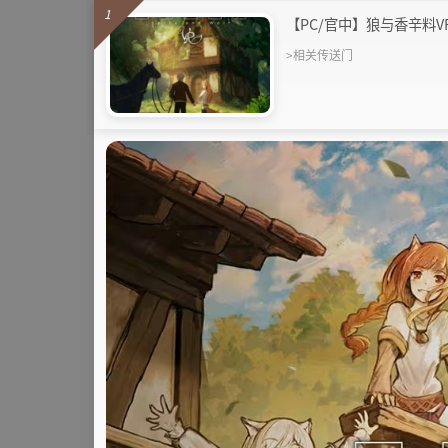
1
【PC/官中】狼与香辛料VR/S
>相关传送门