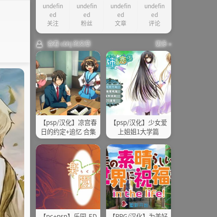
undefin
undefin
undefin
undefin
ed
ed
ed
ed
关注
粉丝
文章
评论
查看 cbhj 的文章
更多 »
【psp/汉化】凉宫春
【psp/汉化】少女爱
日的约定+追忆 合集
上姐姐1大学篇
【pc+psp】乐园-ED
【RPG/汉化】为美好