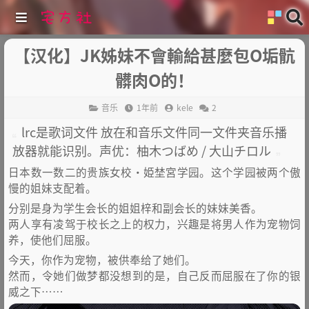
【汉化】JK姊妹不會輸給甚麼包O垢骯
髒肉O的！
音乐
1年前
kele
2
lrc是歌词文件 放在和音乐文件同一文件夹音乐播
放器就能识别。声优：柚木つばめ / 大山チロル
日本数一数二的贵族女校・姫埜宮学园。这个学园被两个傲
慢的姐妹支配着。
分别是身为学生会长的姐姐梓和副会长的妹妹美香。
两人享有凌驾于校长之上的权力，兴趣是将男人作为宠物饲
养，使他们屈服。
今天，你作为宠物，被供奉给了她们。
然而，令她们做梦都没想到的是，自己反而屈服在了你的银
威之下……