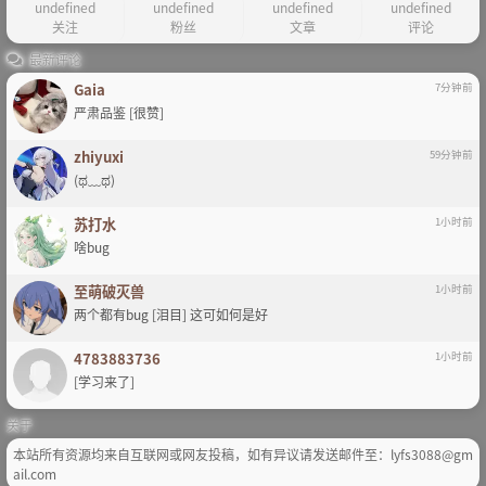
undefined
undefined
undefined
undefined
关注
粉丝
文章
评论
最新评论
Gaia
7分钟前
严肃品鉴 [很赞]
zhiyuxi
59分钟前
(ಥ﹏ಥ)
苏打水
1小时前
啥bug
至萌破灭兽
1小时前
两个都有bug [泪目] 这可如何是好
4783883736
1小时前
[学习来了]
关于
本站所有资源均来自互联网或网友投稿，如有异议请发送邮件至：lyfs3088@gm
ail.com