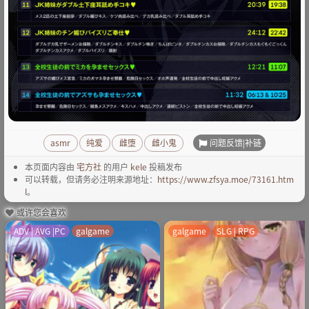
问题反馈|补链
asmr
纯爱
雌堕
雌小鬼
本页面内容由
宅方社
的用户
kele
投稿发布
可以转载，但请务必注明来源地址：
https://www.zfsya.moe/73161.htm
l
。
或许您会喜欢
ADV | AVG |PC
galgame
galgame
SLG | RPG