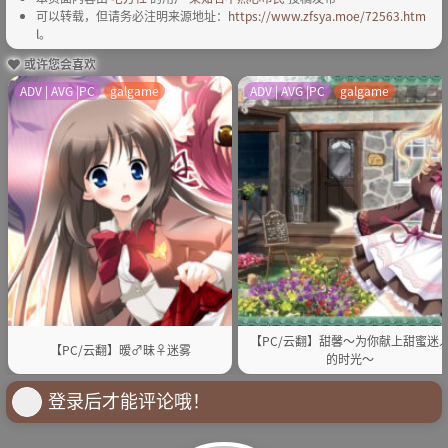
可以转载，但请务必注明来源地址：
https://www.zfsya.moe/72563.htm
l
。
或许您会喜欢
ADV | AVG |PC
galgame
ADV | AVG |PC
galgame
【PC/云翻】甜馨～为你献上甜蜜迷
【PC/云翻】暧♂昧♀迷雾
的时光～
登录后才能评论哦！