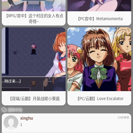
【RPG/官中】这个村庄的女人有点
【PC官中】Metamomenta
奇怪~
【双端/云翻】月装战姬小葵酱
【PC/云翻】Love Escalator
最新评论
xinghu
13分钟前
1