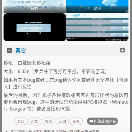
操作
菜单
其它
移植：白鷺园艺移植组
大小：6.35g（步兵补丁可打可不打，不影响游玩）
如果有文本bug或者其它bug请评论区或者聊天室寻找【普通
人】进行反馈
最后的最后，因为机子各种魔改或者其它奇形怪状的原因可
能也会出现bug，这种的话就只能采用用PC模拟器（Winlato
r，Exagear等）或者直接玩PC版了
问题反馈|补链
奇幻
恋爱
校园
正剧
紫社
本页面内容由
宅方社
的用户
某知名不热心市民
投稿发布