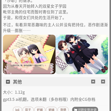
「沙耶」的请求。
因为从春天开始转⼊的双星⼥⼦学园
毗邻主⻆的住宅⽽暂时寄住到了这⾥。
于是，和侄⼥们共处的⽣活开始了。
不过，有着异常恶趣味的主⼈公并没有把持住，恶作剧逐渐
升级…膨胀……
其他
大小：1.12g
gpt3.5 ai机翻，选项未翻（多存档哦）内附全CG存档
问题反馈|补链
loli
双子
妊娠
姐妹
背德