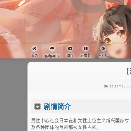
首页
galgame
图箱
轻世界
黑科技
【
galgame
,
SLG
剧情简介
男性中心社会日本在和女性上位主义新兴国家ウ
及各种团体的首领都被女性占领。