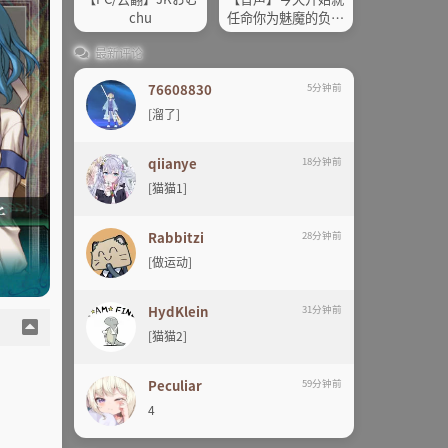
chu
任命你为魅魔的负责
人啦! ~
最新评论
76608830
5分钟前
[溜了]
qiianye
18分钟前
[猫猫1]
Rabbitzi
28分钟前
[做运动]
HydKlein
31分钟前
[猫猫2]
Peculiar
59分钟前
4