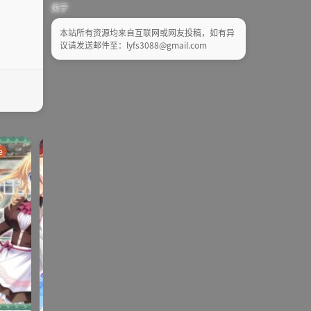
关于
本站所有资源均来自互联网或网友投稿，如有异
议请发送邮件至：lyfs3088@gmail.com
e
ADV | AVG |PC
galgame
galgame
SLG | RPG