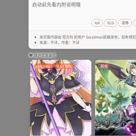
启动前先看内附说明哦
loli
SLG
凌辱
本页面内容由
宅方社
的用户
Suraiiman
投稿发布，如有侵犯
来源：不详，作者：不详
或许您会喜欢
galgame
SLG | RPG
其他