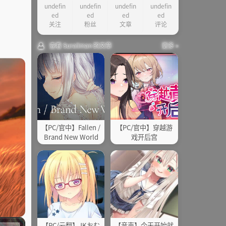
undefin
undefin
undefin
undefin
ed
ed
ed
ed
关注
粉丝
文章
评论
查看 Suraiiman 的文章
更多 »
【PC/官中】Fallen /
【PC/官中】穿越游
Brand New World
戏开后宫
【PC/云翻】JKおむ
【音声】今天开始就