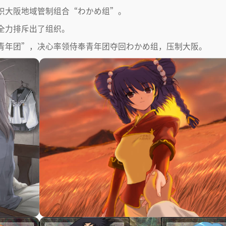
织大阪地域管制组合“わかめ组”。
全力排斥出了组织。
青年团”，决心率领侍奉青年团夺回わかめ组，压制大阪。