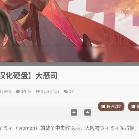
汉化硬盘】大恶司
 | RPG
1年前
Suraiiman
19
快速浏览
1
.
剧情简介
1
.
2
.
其它
2
.
ィミィ（women）的战争中失败以后，大阪被ウィミィ军占据