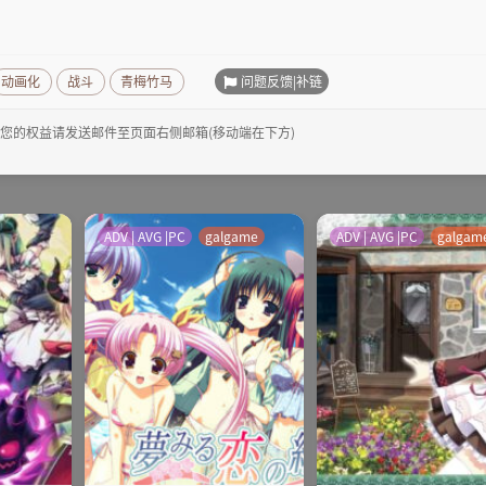
问题反馈|补链
动画化
战斗
青梅竹马
您的权益请发送邮件至页面右侧邮箱(移动端在下方)
ADV | AVG |PC
galgame
ADV | AVG |PC
galgam