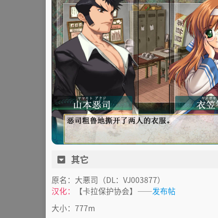
其它
原名：大悪司（DL：VJ003877）
汉化：
【卡拉保护协会】——
发布帖
大小：777m