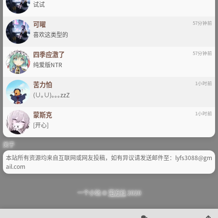
试试
可曜
57分钟前
喜欢这类型的
四季应激了
57分钟前
纯爱版NTR
苦力怕
1小时前
(∪｡∪)｡｡｡zzZ
蒙斯克
1小时前
[开心]
关于
本站所有资源均来自互联网或网友投稿，如有异议请发送邮件至：lyfs3088@gm
ail.com
一个小站 ©
宅方社
2020