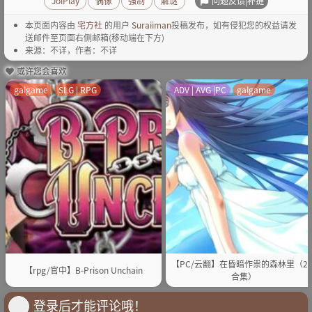
问题反馈|补链
JoiPlay
偶像
强制
解谜
本页面内容由
宅方社
的用户
Suraiiman
投稿发布，如有侵犯您的权益请发
送邮件至页面右侧邮箱(移动端在下方)
来源：不详，作者：不详
或许您会喜欢
galgame
SLG | RPG
ADV | AVG |PC
galgame
【PC/云翻】在昏暗作祟的森林里（2
【rpg/官中】B-Prison Unchain
合集）
登录后才能评论哦！