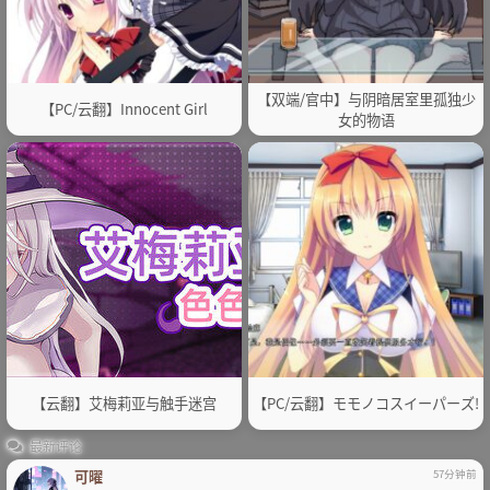
【双端/官中】与阴暗居室里孤独少
【PC/云翻】Innocent Girl
女的物语
【云翻】艾梅莉亚与触手迷宫
【PC/云翻】モモノコスイーパーズ!
最新评论
可曜
57分钟前