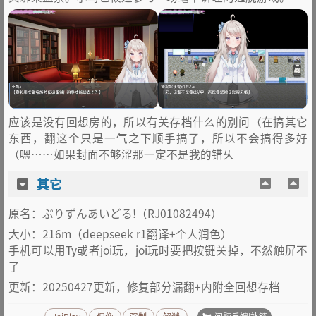
应该是没有回想房的，所以有关存档什么的别问（在搞其它
东西，翻这个只是一气之下顺手搞了，所以不会搞得多好
（嗯……如果封面不够涩那一定不是我的错乆
其它
原名：ぷりずんあいどる!（RJ01082494）
大小：216m（deepseek r1翻译+个人润色）
手机可以用Ty或者joi玩，joi玩时要把按键关掉，不然触屏不
了
更新：20250427更新，修复部分漏翻+内附全回想存档