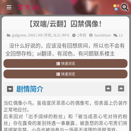
【双端/云翻】囚禁偶像！
galgame
,
ONS | KR |手机
,
SLG | RPG
1年前
Suraiiman
12
没什么好说的，应该没有回想房间，所以也不会有
全回想存档；ai翻译，有润色，有问题联系楼主
快速浏览
1
.
剧情简介
快速浏览
2
.
其它
1
.
剧情简介
剧情简介
2
.
其它
当红偶像小鸟。虽极度厌恶恶心的偶像宅，但表面上仍装作
正常地应付。
后来因对「出手阔绰的粉丝」和「被当成恶心宅对待的粉
丝」存在露骨的差别待遇一事暴露，被激怒的恶心宅男们将
其绑架监禁。小鸟也被迫参与一场毫不讲理的逃脱游戏。