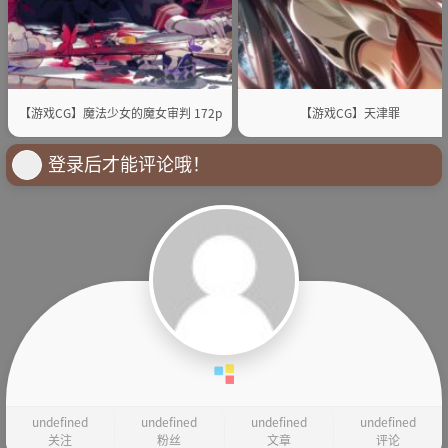
【游戏CG】魔法少女的魔女审判 172p
【游戏CG】天津罪
登录后才能评论哦！
undefined
undefined
undefined
undefined
关注
粉丝
文章
评论