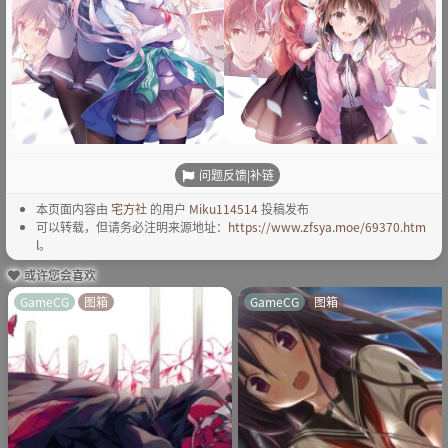
问题反馈|补链
本页面内容由
宅方社
的用户
Miku114514
投稿发布
可以转载，但请务必注明来源地址：
https://www.zfsya.moe/69370.htm
l
。
或许您会喜欢
GameCG
图箱
GameCG
图箱